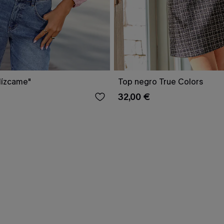
lízcame"
Top negro True Colors
32,00 €