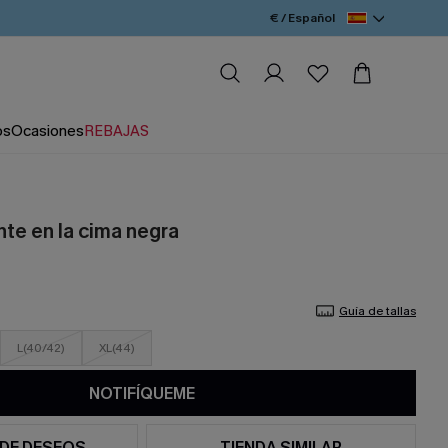
€ / Español
os
Ocasiones
REBAJAS
nte en la cima negra
Guía de tallas
L(40/42)
XL(44)
NOTIFÍQUEME
 DE DESEOS
TIENDA SIMILAR