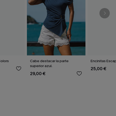
Colors
Cabe destacar la parte
Encinitas Esca
superior azul.
25,00 €
29,00 €