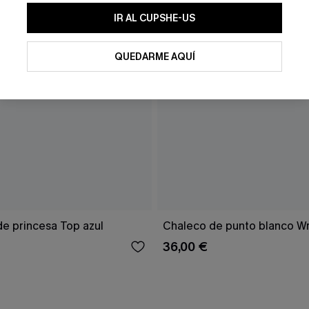
IR AL CUPSHE-US
QUEDARME AQUÍ
de princesa Top azul
Chaleco de punto blanco Wr
36,00 €