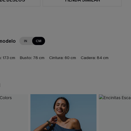
 modelo
IN
CM
:
173 cm
Busto:
78 cm
Cintura:
60 cm
Cadera:
84 cm
N