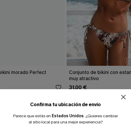
¿NUEVO EN
bikini morado Perfect
Conjunto de bikini con est
muy atractivo
31,00 €
-10% extra sin c
Confirma tu ubicación de envío
Parece que estás en
Estados Unidos
.
¿Quieres cambiar
al sitio local para una mejor experiencia?