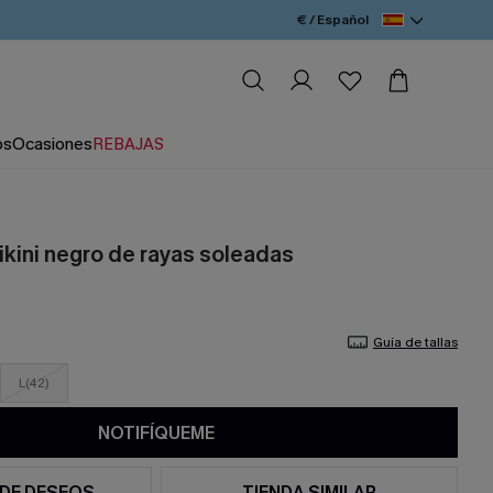
€ / Español
os
Ocasiones
REBAJAS
ikini negro de rayas soleadas
Guía de tallas
L(42)
NOTIFÍQUEME
 DE DESEOS
TIENDA SIMILAR