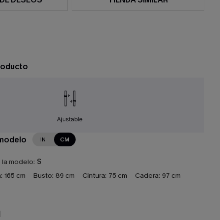
roducto
Ajustable
 modelo
IN
CM
e la modelo:
S
:
165 cm
Busto:
89 cm
Cintura:
75 cm
Cadera:
97 cm
N