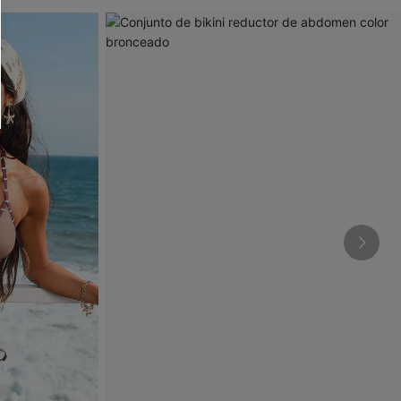
RSE
r este formulario, usted acepta nuestros
acidad
, y además acepta recibir correos
ticos de Cupshe en cualquier momento del
r ninguna compra. Podemos utilizar la
ductos y ofertas adaptados a su perfil.