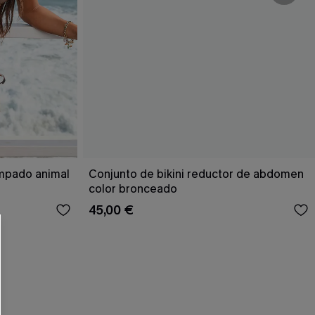
 CUPSHE?
ampado animal
Conjunto de bikini reductor de abdomen
color bronceado
45,00 €
ompra mínima