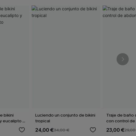
 bikini
Luciendo un conjunto de bikini
Traje de baño 
y eucalipto y
tropical
con control d
alto
Sienna Sun
24,00 €
23,00 €
34,00 €
29,00