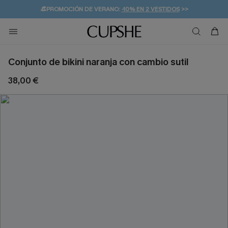
👒PROMOCIÓN DE VERANO:
-10% EN 2 VESTIDOS
>>
🚚ENVÍO GRATUITO A PARTIR DE 49 € >>
💌¡SUSCRIBIRSE & GANAR -10% EXTRA!
Conjunto de bikini naranja con cambio sutil
38,00 €