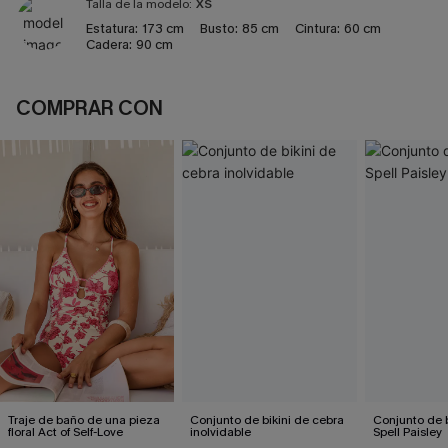
Talla de la modelo:
XS
Estatura:
173 cm
Busto:
85 cm
Cintura:
60 cm
Cadera:
90 cm
COMPRAR CON
Traje de baño de una pieza
Conjunto de bikini de cebra
Conjunto de b
floral Act of Self-Love
inolvidable
Spell Paisley