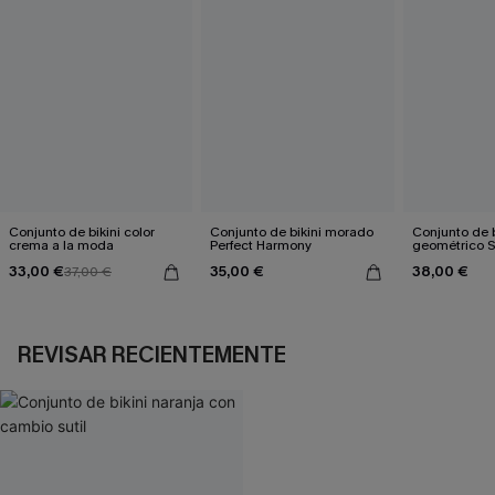
Conjunto de bikini color
Conjunto de bikini morado
Conjunto de b
crema a la moda
Perfect Harmony
geométrico 
33,00 €
35,00 €
38,00 €
37,00 €
REVISAR RECIENTEMENTE