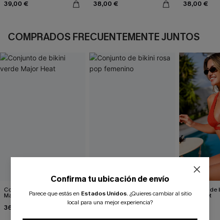
39,00 €
38,00 €
38,00 €
COMPRADOS FRECUENTEMENTE JUNTOS
Confirma tu ubicación de envío
Conjunto de bikini verde
Conjunto de bikini rosa pop
Conjunto de b
Parece que estás en
Estados Unidos
.
¿Quieres cambiar al sitio
Major Heat
femenino
Big Secret
local para una mejor experiencia?
36,00 €
42,00 €
38,00 €