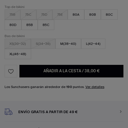
Top de bikini
75B
75C
75D
75E
80A
80B
80C
80D
85B
85C
Bas de bikini
XS(30-32)
S(34-36)
M(38-40)
L(42-44)
XL(46-48)
AÑADIR A LA CESTA
/
38,00 €
Los Sunchasers ganarán alrededor de
190
puntos.
Ver detalles
ENVÍO GRATIS A PARTIR DE 49 €