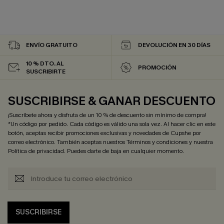
ENVÍO GRATUITO
DEVOLUCIÓN EN 30 DÍAS
10 % DTO. AL
PROMOCIÓN
SUSCRIBIRTE
SUSCRIBIRSE & GANAR DESCUENTO
¡Suscríbete ahora y disfruta de un 10 % de descuento sin mínimo de compra!
*Un código por pedido. Cada código es válido una sola vez. Al hacer clic en este
botón, aceptas recibir promociones exclusivas y novedades de Cupshe por
correo electrónico. También aceptas nuestros
Términos y condiciones
y nuestra
Política de privacidad
. Puedes darte de baja en cualquier momento.
SUSCRIBIRSE