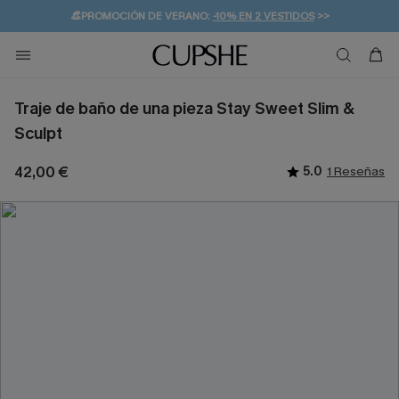
👒PROMOCIÓN DE VERANO:
-10% EN 2 VESTIDOS
>>
🚚ENVÍO GRATUITO A PARTIR DE 49 € >>
💌¡SUSCRIBIRSE & GANAR -10% EXTRA!
Traje de baño de una pieza Stay Sweet Slim &
Sculpt
42,00 €
5.0
1 Reseñas