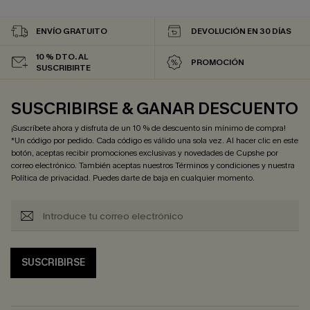
ENVÍO GRATUITO
DEVOLUCIÓN EN 30 DÍAS
10 % DTO. AL
PROMOCIÓN
SUSCRIBIRTE
SUSCRIBIRSE & GANAR DESCUENTO
¡Suscríbete ahora y disfruta de un 10 % de descuento sin mínimo de compra!
*Un código por pedido. Cada código es válido una sola vez. Al hacer clic en este
botón, aceptas recibir promociones exclusivas y novedades de Cupshe por
correo electrónico. También aceptas nuestros
Términos y condiciones
y nuestra
Política de privacidad
. Puedes darte de baja en cualquier momento.
SUSCRIBIRSE