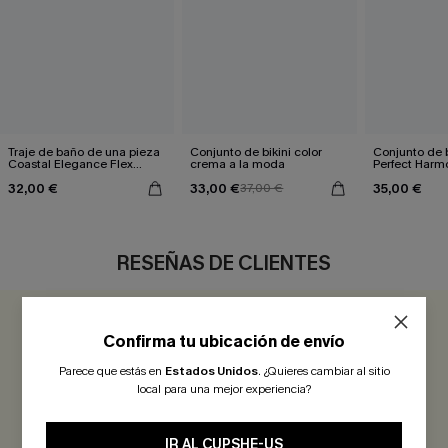
Traje de baño de una pieza
Conjunto de bikini color
Conjunto de 
Coastal Elegance Flex
crema a la moda
Perfect Harm
Support
32,00 €
33,00 €
35,00 €
37,00 €
RESEÑAS DE CLIENTES
5.0
1 COMENTARIO
Confirma tu ubicación de envío
Parece que estás en
Estados Unidos
.
¿Quieres cambiar al sitio
¡Gana más de 30 puntos por cada reseña que dejes!
local para una mejor experiencia?
EVALUAR
IR AL CUPSHE-US