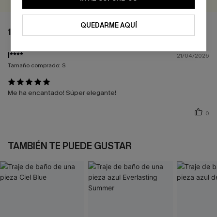
QUEDARME AQUÍ
1 COMENTARIO
l****
21/04/2026
Tamaño comprado:
S
Me ha encantado! Súper elegante!
0
TAMBIÉN TE PUEDE GUSTAR