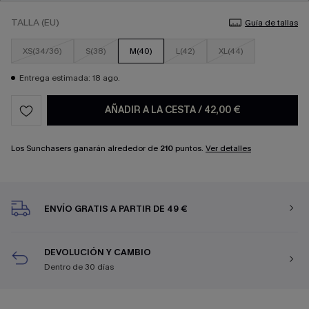
TALLA (EU)
Guía de tallas
XS(34/36)
S(38)
M(40)
L(42)
XL(44)
Entrega estimada: 18 ago.
AÑADIR A LA CESTA
/
42,00 €
Los Sunchasers ganarán alrededor de
210
puntos.
Ver detalles
ENVÍO GRATIS A PARTIR DE 49 €
DEVOLUCIÓN Y CAMBIO
Dentro de 30 días