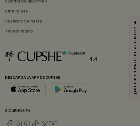
Control de abdomen
Cintura alta
Vestidos de fiesta
¿QUIERES 10% DE DESCUENTO?
Tarjeta regalo
4.4
DESCARGA LA APP DE CUPSHE
SÍGUENOS EN