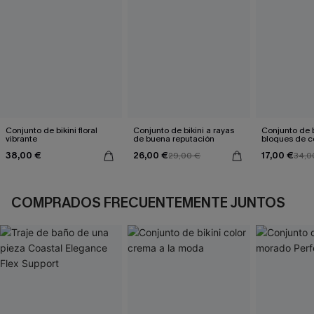
Conjunto de bikini floral
Conjunto de bikini a rayas
Conjunto de b
vibrante
de buena reputación
bloques de co
gris
38,00 €
26,00 €
17,00 €
29,00 €
34,0
COMPRADOS FRECUENTEMENTE JUNTOS