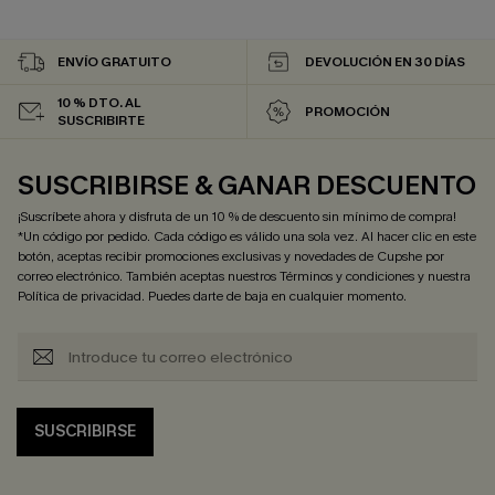
ENVÍO GRATUITO
DEVOLUCIÓN EN 30 DÍAS
10 % DTO. AL
PROMOCIÓN
SUSCRIBIRTE
SUSCRIBIRSE & GANAR DESCUENTO
¡Suscríbete ahora y disfruta de un 10 % de descuento sin mínimo de compra!
*Un código por pedido. Cada código es válido una sola vez. Al hacer clic en este
botón, aceptas recibir promociones exclusivas y novedades de Cupshe por
correo electrónico. También aceptas nuestros
Términos y condiciones
y nuestra
Política de privacidad
. Puedes darte de baja en cualquier momento.
SUSCRIBIRSE