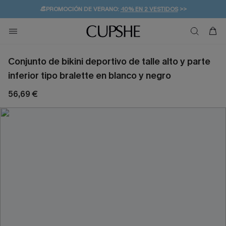
👒PROMOCIÓN DE VERANO:
-10% EN 2 VESTIDOS
>>
🚚ENVÍO GRATUITO A PARTIR DE 49 € >>
💌¡SUSCRIBIRSE & GANAR -10% EXTRA!
Conjunto de bikini deportivo de talle alto y parte
inferior tipo bralette en blanco y negro
56,69 €