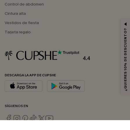
Control de abdomen
Cintura alta
Vestidos de fiesta
¿QUIERES 10% DE DESCUENTO?
Tarjeta regalo
4.4
DESCARGA LA APP DE CUPSHE
SÍGUENOS EN