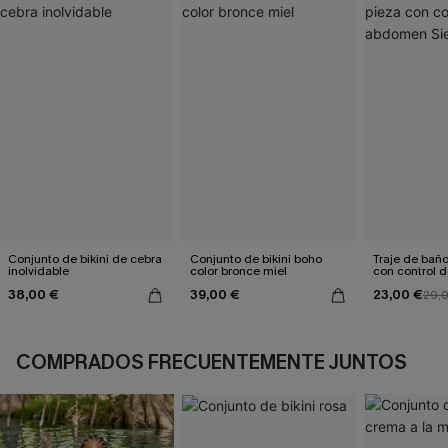
Conjunto de bikini de cebra
Conjunto de bikini boho
Traje de bañ
inolvidable
color bronce miel
con control
Sienna Sun
38,00 €
39,00 €
23,00 €
29,
COMPRADOS FRECUENTEMENTE JUNTOS