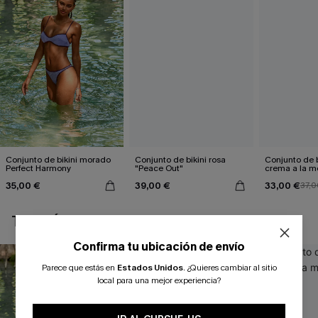
Conjunto de bikini morado
Conjunto de bikini rosa
Conjunto de b
Perfect Harmony
"Peace Out"
crema a la 
35,00 €
39,00 €
33,00 €
37,0
TAMBIÉN TE PUEDE GUSTAR
Confirma tu ubicación de envío
Parece que estás en
Estados Unidos
.
¿Quieres cambiar al sitio
local para una mejor experiencia?