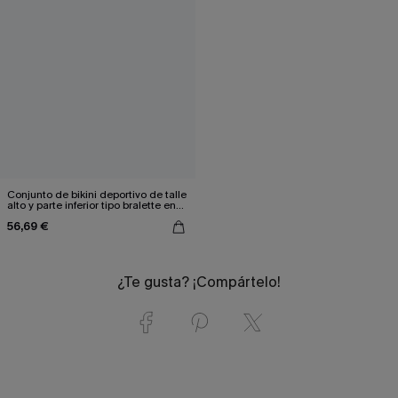
Conjunto de bikini deportivo de talle
alto y parte inferior tipo bralette en
blanco y negro
56,69 €
¿Te gusta? ¡Compártelo!