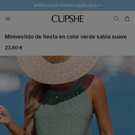
👒PROMOCIÓN DE VERANO:
-10% EN 2 VESTIDOS
>>
🚚ENVÍO GRATUITO A PARTIR DE 49 € >>
💌¡SUSCRIBIRSE & GANAR -10% EXTRA!
Minivestido de fiesta en color verde salvia suave
23,90 €