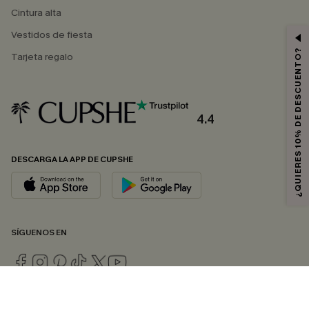
Cintura alta
Vestidos de fiesta
¿QUIERES 10% DE DESCUENTO?
Tarjeta regalo
4.4
DESCARGA LA APP DE CUPSHE
SÍGUENOS EN