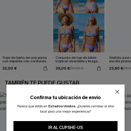
Traje de baño de una pieza
Conjunto de top de bikini
Vestido azul
con espalda con cordones y
tropical reversible y braga
escote pronu
aleteo floral
de talle medio Escaping
cintura anud
32,00 €
26,00 €
23,90 €
29,00 €
29,
TAMBIÉN TE PUEDE GUSTAR
Confirma tu ubicación de envío
Parece que estás en
Estados Unidos
.
¿Quieres cambiar al sitio
local para una mejor experiencia?
IR AL CUPSHE-US