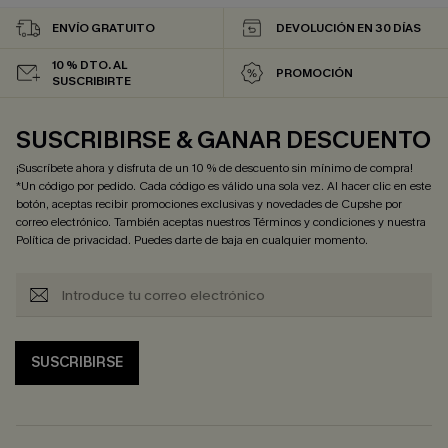
ENVÍO GRATUITO
DEVOLUCIÓN EN 30 DÍAS
10 % DTO. AL
PROMOCIÓN
SUSCRIBIRTE
SUSCRIBIRSE & GANAR DESCUENTO
¡Suscríbete ahora y disfruta de un 10 % de descuento sin mínimo de compra!
*Un código por pedido. Cada código es válido una sola vez. Al hacer clic en este
botón, aceptas recibir promociones exclusivas y novedades de Cupshe por
correo electrónico. También aceptas nuestros
Términos y condiciones
y nuestra
Política de privacidad
. Puedes darte de baja en cualquier momento.
SUSCRIBIRSE