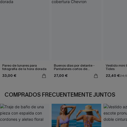
Pareo de lunares para
Buenos días por delante -
Vestido mini
fotografía de la hora dorada
Pantalones cortos de
Tides
cobertura Chevron
33,00 €
27,00 €
22,40 €
24,
COMPRADOS FRECUENTEMENTE JUNTOS