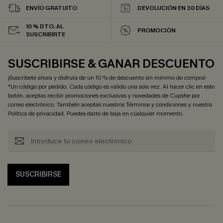
ENVÍO GRATUITO
DEVOLUCIÓN EN 30 DÍAS
10 % DTO. AL
PROMOCIÓN
SUSCRIBIRTE
SUSCRIBIRSE & GANAR DESCUENTO
¡Suscríbete ahora y disfruta de un 10 % de descuento sin mínimo de compra!
*Un código por pedido. Cada código es válido una sola vez. Al hacer clic en este
botón, aceptas recibir promociones exclusivas y novedades de Cupshe por
correo electrónico. También aceptas nuestros
Términos y condiciones
y nuestra
Política de privacidad
. Puedes darte de baja en cualquier momento.
SUSCRIBIRSE