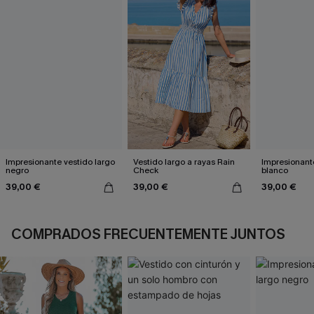
Impresionante vestido largo
Vestido largo a rayas Rain
Impresionante
negro
Check
blanco
39,00 €
39,00 €
39,00 €
COMPRADOS FRECUENTEMENTE JUNTOS