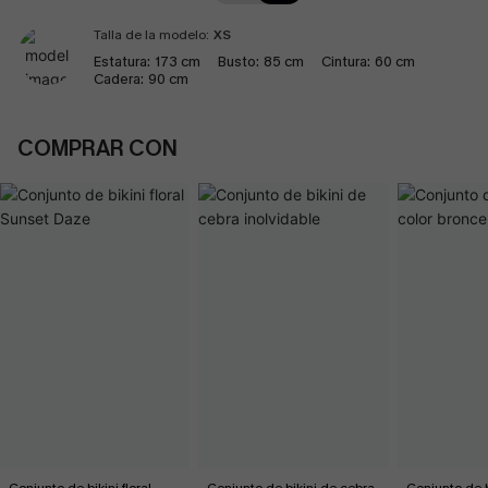
Talla de la modelo:
XS
Estatura:
173 cm
Busto:
85 cm
Cintura:
60 cm
Cadera:
90 cm
COMPRAR CON
Conjunto de bikini floral
Conjunto de bikini de cebra
Conjunto de b