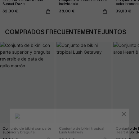
Sunset Daze
inolvidable
color bronce 
32,00 €
38,00 €
39,00 €
COMPRADOS FRECUENTEMENTE JUNTOS
Conjunto de bikini con parte
Conjunto de bikini tropical
Conjunto de b
superior y braguita
Lush Getaway
Heart & Sol d
reversible de pata de gallo