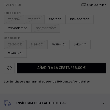
TALLA (EU)
Guía de tallas
Top de bikini
70B/75A
75B/80A
75C/80B
75D/80C/85B
75E/80D/85C
80E/85D/90C
Bas de bikini
XS(30-32)
S(34-36)
M(38-40)
L(42-44)
XL(46-48)
AÑADIR A LA CESTA
/
38,00 €
Los Sunchasers ganarán alrededor de
190
puntos.
Ver detalles
ENVÍO GRATIS A PARTIR DE 49 €