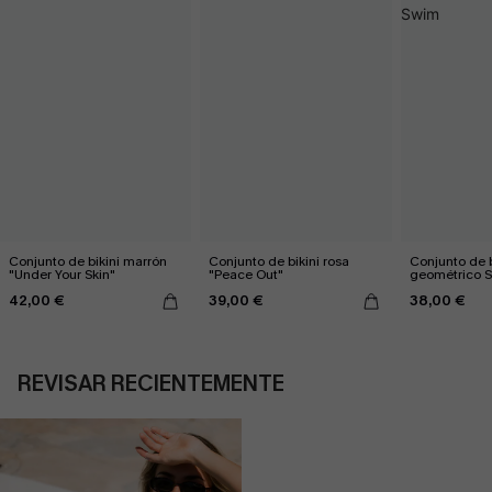
Conjunto de bikini marrón
Conjunto de bikini rosa
Conjunto de b
"Under Your Skin"
"Peace Out"
geométrico 
42,00 €
39,00 €
38,00 €
REVISAR RECIENTEMENTE