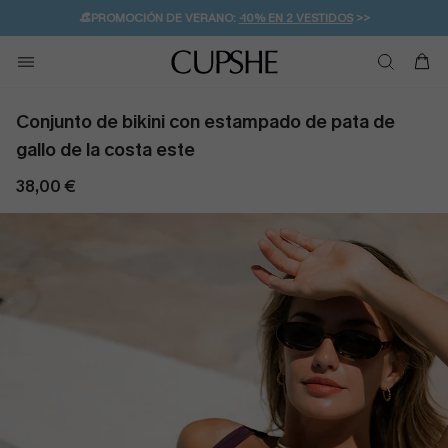
👒PROMOCIÓN DE VERANO:
-10% EN 2 VESTIDOS
>>
🚚ENVÍO GRATUITO A PARTIR DE 49 € >>
💌¡SUSCRIBIRSE & GANAR -10% EXTRA!
Conjunto de bikini con estampado de pata de
gallo de la costa este
38,00 €