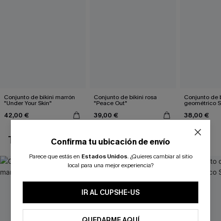
Conjunto de bikini marrón
Conjunto de bikini rosa
Conjunto de b
"Under Your Skin"
"Peace Out"
geométrico 
42,00 €
39,00 €
38,00 €
TAMBIÉN TE PUEDE GUSTAR
Confirma tu ubicación de envío
Parece que estás en
Estados Unidos
.
¿Quieres cambiar al sitio
local para una mejor experiencia?
IR AL CUPSHE-US
QUEDARME AQUÍ