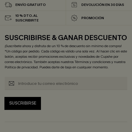
ENVÍO GRATUITO
DEVOLUCIÓN EN 30 DÍAS
10 % DTO. AL
PROMOCIÓN
SUSCRIBIRTE
SUSCRIBIRSE & GANAR DESCUENTO
¡Suscríbete ahora y disfruta de un 10 % de descuento sin mínimo de compra!
*Un código por pedido. Cada código es válido una sola vez. Al hacer clic en este
botón, aceptas recibir promociones exclusivas y novedades de Cupshe por
correo electrónico. También aceptas nuestros
Términos y condiciones
y nuestra
Política de privacidad
. Puedes darte de baja en cualquier momento.
SUSCRIBIRSE