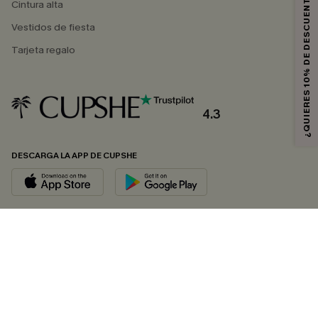
¿QUIERES 10% DE DESCUENTO?
Cintura alta
Vestidos de fiesta
Tarjeta regalo
4.3
DESCARGA LA APP DE CUPSHE
SÍGUENOS EN