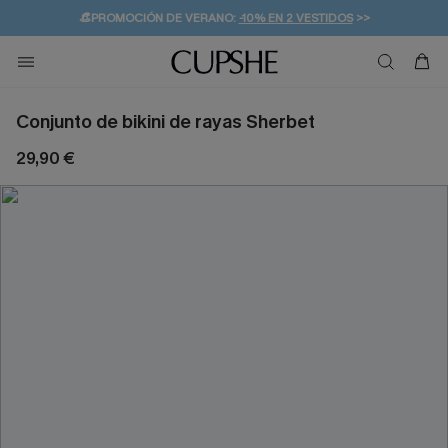
👒PROMOCIÓN DE VERANO:
-10% EN 2 VESTIDOS
>>
🚚ENVÍO GRATUITO A PARTIR DE 49 € >>
💌¡SUSCRIBIRSE & GANAR -10% EXTRA!
Conjunto de bikini de rayas Sherbet
29,90 €