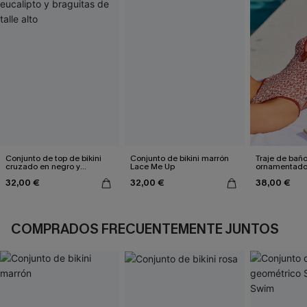
Conjunto de top de bikini
Conjunto de bikini marrón
Traje de bañ
cruzado en negro y
Lace Me Up
ornamentado:
eucalipto y braguitas de
culpable
32,00 €
32,00 €
38,00 €
talle alto
COMPRADOS FRECUENTEMENTE JUNTOS