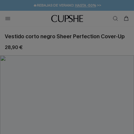
👒PROMOCIÓN DE VERANO:
-10% EN 2 VESTIDOS
>>
🚚ENVÍO GRATUITO A PARTIR DE 49 € >>
💌¡SUSCRIBIRSE & GANAR -10% EXTRA!
Vestido corto negro Sheer Perfection Cover-Up
28,90 €