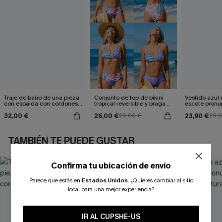
Traje de baño de una pieza
Conjunto de top de bikini
Vestido azul
con espalda con cordones y
tropical reversible y braga
escote pronu
aleteo floral
de talle medio Escaping
cintura anud
32,00 €
26,00 €
23,90 €
29,00 €
29,
TAMBIÉN TE PUEDE GUSTAR
Confirma tu ubicación de envío
Parece que estás en
Estados Unidos
.
¿Quieres cambiar al sitio
local para una mejor experiencia?
IR AL CUPSHE-US