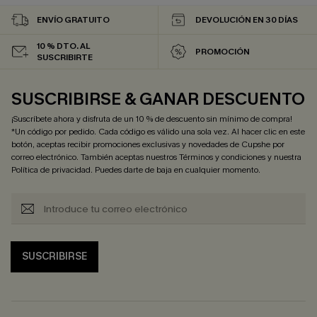
ENVÍO GRATUITO
DEVOLUCIÓN EN 30 DÍAS
10 % DTO. AL
PROMOCIÓN
SUSCRIBIRTE
SUSCRIBIRSE & GANAR DESCUENTO
¡Suscríbete ahora y disfruta de un 10 % de descuento sin mínimo de compra!
*Un código por pedido. Cada código es válido una sola vez. Al hacer clic en este
botón, aceptas recibir promociones exclusivas y novedades de Cupshe por
correo electrónico. También aceptas nuestros
Términos y condiciones
y nuestra
Política de privacidad
. Puedes darte de baja en cualquier momento.
SUSCRIBIRSE