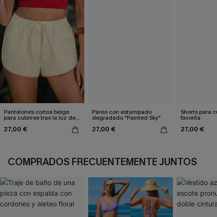
Pantalones cortos beige
Pareo con estampado
Shorts para cu
para cubrirse tras la luz del
degradado "Painted Sky"
favorita
sol
27,00 €
27,00 €
27,00 €
COMPRADOS FRECUENTEMENTE JUNTOS