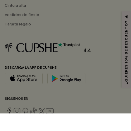
Cintura alta
Vestidos de fiesta
¿QUIERES 10% DE DESCUENTO?
Tarjeta regalo
4.4
DESCARGA LA APP DE CUPSHE
SÍGUENOS EN