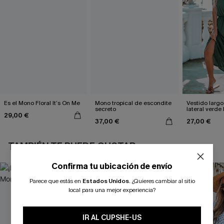
Es el Mono Floral It’s On Me
Mono tropical de escondite
Vestido largo
secreto
lateral verde
29,00 €
37,00 €
27,00 €
TAMBIÉN TE PUEDE GUSTAR
Confirma tu ubicación de envío
Parece que estás en
Estados Unidos
.
¿Quieres cambiar al sitio
local para una mejor experiencia?
IR AL CUPSHE-US