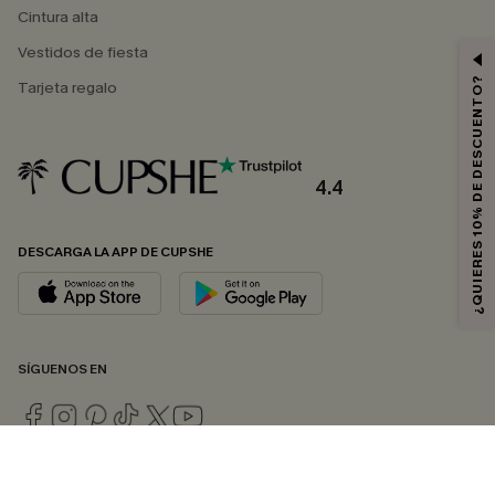
Cintura alta
Vestidos de fiesta
¿QUIERES 10% DE DESCUENTO?
Tarjeta regalo
4.4
DESCARGA LA APP DE CUPSHE
SÍGUENOS EN