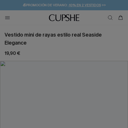
👒PROMOCIÓN DE VERANO:
-10% EN 2 VESTIDOS
>>
🚚ENVÍO GRATUITO A PARTIR DE 49 € >>
💌¡SUSCRIBIRSE & GANAR -10% EXTRA!
Vestido mini de rayas estilo real Seaside
Elegance
19,90 €