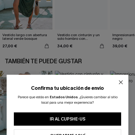
Vestido largo con abertura
Vestido con cinturón y un
Impresionante
lateral verde bosque
solo hombro con
negro
estampado de hojas
27,00 €
34,00 €
39,00 €
TAMBIÉN TE PUEDE GUSTAR
Confirma tu ubicación de envío
Parece que estás en
Estados Unidos
.
¿Quieres cambiar al sitio
local para una mejor experiencia?
IR AL CUPSHE-US