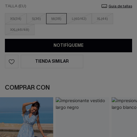
TALLA (EU)
Guía de tallas
XS(34)
S(36)
M(38)
L(40/42)
XL(44)
XXL(46/48)
NOTIFÍQUEME
TIENDA SIMILAR
COMPRAR CON