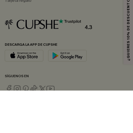
¿QUIERES 10% DE DESCUENTO?
Tarjeta regalo
4.3
DESCARGA LA APP DE CUPSHE
SÍGUENOS EN
© 2026 CUPSHE ESPAÑA
Consulte nuestras
Condiciones Generales
,
Política de Privacidad
y
Declaración de accesibilidad
.