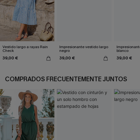
Vestido largo a rayas Rain
Impresionante vestido largo
Impresionante
Check
negro
blanco
39,00 €
39,00 €
39,00 €
COMPRADOS FRECUENTEMENTE JUNTOS