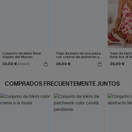
Conjunto de bikini floral
Traje de baño de una pieza
Traje de bañ
Viajero del Mundo
con control de abdomen y
floral Act of S
diseño de líneas
33,00 €
36,00 €
39,00 €
37,00 €
difuminadas
COMPRADOS FRECUENTEMENTE JUNTOS