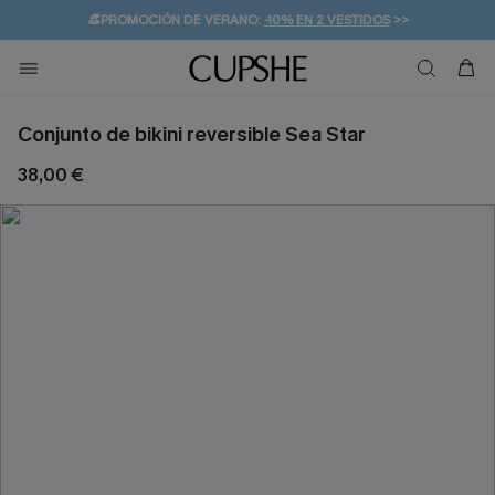
👒PROMOCIÓN DE VERANO:
-10% EN 2 VESTIDOS
>>
🚚ENVÍO GRATUITO A PARTIR DE 49 € >>
💌¡SUSCRIBIRSE & GANAR -10% EXTRA!
Conjunto de bikini reversible Sea Star
38,00 €