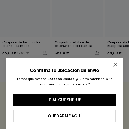
Conjunto de bikini color
Conjunto de bikini de
Conjunto de b
crema a la moda
patchwork color canela
Mariposa Soc
pendiente
33,00 €
36,00 €
39,00 €
37,00 €
Confirma tu ubicación de envío
RESEÑAS DE CLIENTES
Parece que estás en
Estados Unidos
.
¿Quieres cambiar al sitio
local para una mejor experiencia?
0.0
IR AL CUPSHE-US
Sé el Primero en Reseñar
QUEDARME AQUÍ
¡Gana más de 30 puntos por cada reseña que dejes!