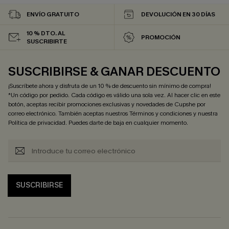
ENVÍO GRATUITO
DEVOLUCIÓN EN 30 DÍAS
10 % DTO. AL
PROMOCIÓN
SUSCRIBIRTE
SUSCRIBIRSE & GANAR DESCUENTO
¡Suscríbete ahora y disfruta de un 10 % de descuento sin mínimo de compra!
*Un código por pedido. Cada código es válido una sola vez. Al hacer clic en este
botón, aceptas recibir promociones exclusivas y novedades de Cupshe por
correo electrónico. También aceptas nuestros
Términos y condiciones
y nuestra
Política de privacidad
. Puedes darte de baja en cualquier momento.
SUSCRIBIRSE