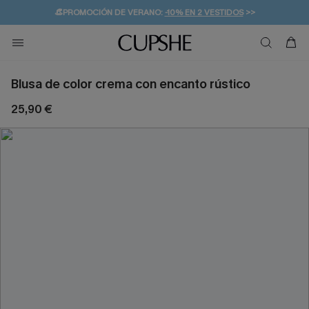
👒PROMOCIÓN DE VERANO:
-10% EN 2 VESTIDOS
>>
🚚ENVÍO GRATUITO A PARTIR DE 49 € >>
💌¡SUSCRIBIRSE & GANAR -10% EXTRA!
Blusa de color crema con encanto rústico
25,90 €