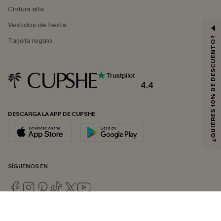
Cintura alta
Vestidos de fiesta
¿QUIERES 10% DE DESCUENTO?
Tarjeta regalo
4.4
DESCARGA LA APP DE CUPSHE
SÍGUENOS EN