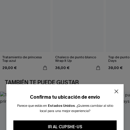
Tratamiento de princesa
Chaleco de punto blanco
Top de punto
Top azul
Wrap It Up
Days
29,00 €
36,00 €
39,00 €
TAMBIÉN TE PUEDE GUSTAR
Confirma tu ubicación de envío
Parece que estás en
Estados Unidos
.
¿Quieres cambiar al sitio
local para una mejor experiencia?
IR AL CUPSHE-US