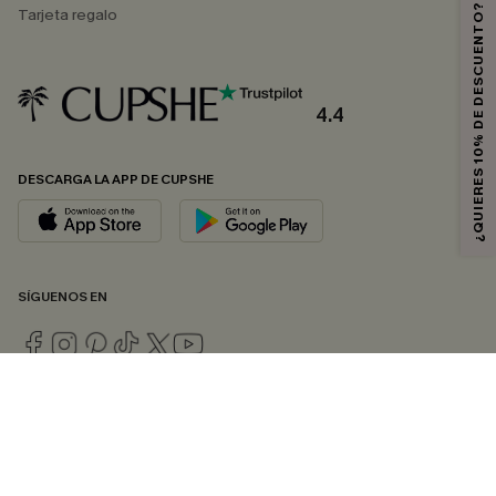
¿QUIERES 10% DE DESCUENTO?
Tarjeta regalo
4.4
DESCARGA LA APP DE CUPSHE
SÍGUENOS EN
© 2026 CUPSHE ESPAÑA
Consulte nuestras
Condiciones Generales
,
Política de Privacidad
y