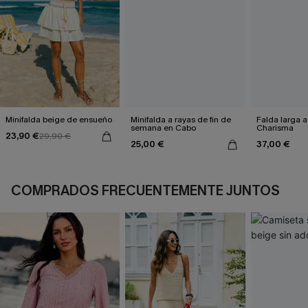
Minifalda beige de ensueño
Minifalda a rayas de fin de
Falda larga a
semana en Cabo
Charisma
23,90 €
29,90 €
25,00 €
37,00 €
COMPRADOS FRECUENTEMENTE JUNTOS