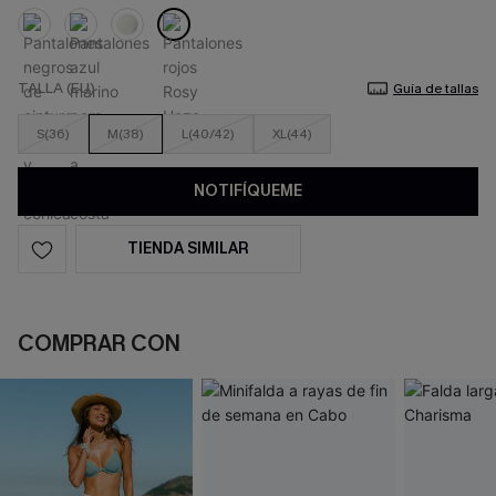
TALLA (EU)
Guía de tallas
S(36)
M(38)
L(40/42)
XL(44)
NOTIFÍQUEME
TIENDA SIMILAR
COMPRAR CON