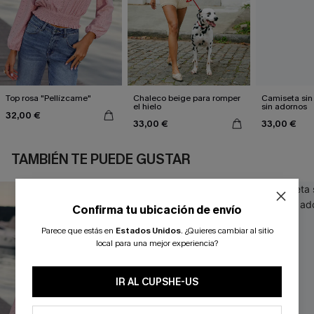
Top rosa "Pellízcame"
Chaleco beige para romper
Camiseta si
el hielo
sin adornos
32,00 €
33,00 €
33,00 €
TAMBIÉN TE PUEDE GUSTAR
Confirma tu ubicación de envío
Parece que estás en
Estados Unidos
.
¿Quieres cambiar al sitio
local para una mejor experiencia?
IR AL CUPSHE-US