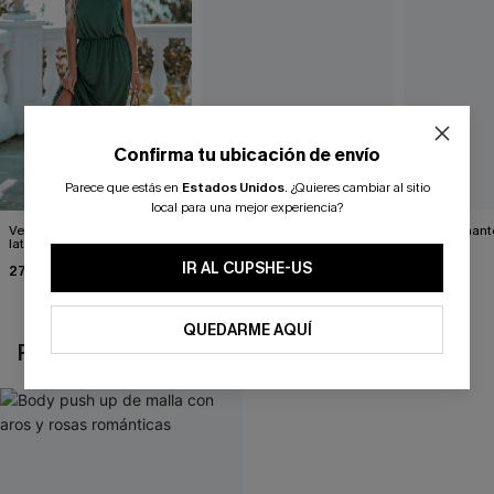
Confirma tu ubicación de envío
Parece que estás en
Estados Unidos
.
¿Quieres cambiar al sitio
local para una mejor experiencia?
Vestido largo con abertura
Vestido con cinturón y un
Impresionante
lateral verde bosque
solo hombro con
negro
estampado de hojas
IR AL CUPSHE-US
27,00 €
34,00 €
39,00 €
QUEDARME AQUÍ
REVISAR RECIENTEMENTE