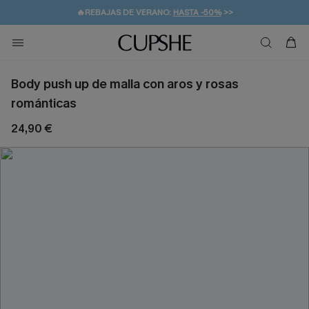
💌¡SUSCRIBIRSE & GANAR -10% EXTRA!
🚚ENVÍO GRATUITO A PARTIR DE 49 € >>
Body push up de malla con aros y rosas
románticas
24,90 €