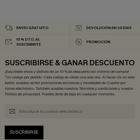
ENVÍO GRATUITO
DEVOLUCIÓN EN 30 DÍAS
10 % DTO. AL
PROMOCIÓN
SUSCRIBIRTE
SUSCRIBIRSE & GANAR DESCUENTO
¡Suscríbete ahora y disfruta de un 10 % de descuento sin mínimo de compra!
*Un código por pedido. Cada código es válido una sola vez. Al hacer clic en este
botón, aceptas recibir promociones exclusivas y novedades de Cupshe por
correo electrónico. También aceptas nuestros
Términos y condiciones
y nuestra
Política de privacidad
. Puedes darte de baja en cualquier momento.
SUSCRIBIRSE