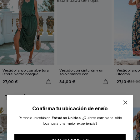
Vestido largo con abertura
Vestido con cinturón y un
Vestido largo 
lateral verde bosque
solo hombro con
Blooms
estampado de hojas
27,00 €
34,00 €
27,10 €
33,9
TAMBIÉN TE PUEDE GUSTAR
Confirma tu ubicación de envío
Parece que estás en
Estados Unidos
.
¿Quieres cambiar al sitio
local para una mejor experiencia?