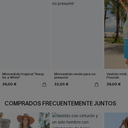
Minivestido tropical "Away
Minivestido verde para no
Vestido midi 
for a While"
presumir
Flourish
39,00 €
32,00 €
39,00 €
COMPRADOS FRECUENTEMENTE JUNTOS