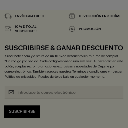
ENVÍO GRATUITO
DEVOLUCIÓN EN 30 DÍAS
10 % DTO. AL
PROMOCIÓN
SUSCRIBIRTE
SUSCRIBIRSE & GANAR DESCUENTO
¡Suscríbete ahora y disfruta de un 10 % de descuento sin mínimo de compra!
*Un código por pedido. Cada código es válido una sola vez. Al hacer clic en este
botón, aceptas recibir promociones exclusivas y novedades de Cupshe por
correo electrónico. También aceptas nuestros
Términos y condiciones
y nuestra
Política de privacidad
. Puedes darte de baja en cualquier momento.
SUSCRIBIRSE