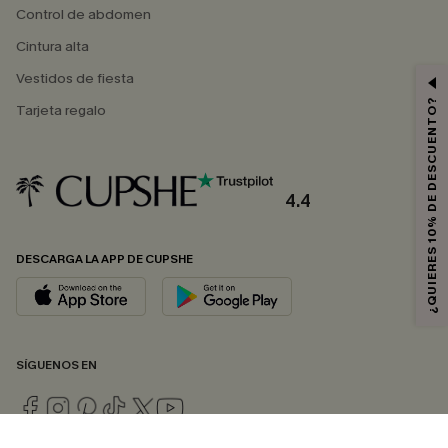
Control de abdomen
Cintura alta
Vestidos de fiesta
¿QUIERES 10% DE DESCUENTO?
Tarjeta regalo
4.4
DESCARGA LA APP DE CUPSHE
SÍGUENOS EN