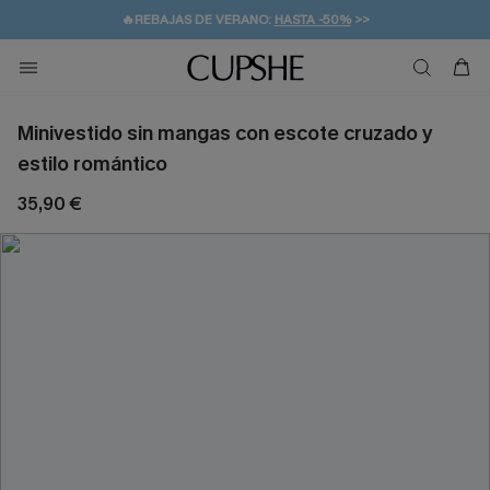
👒PROMOCIÓN DE VERANO:
-10% EN 2 VESTIDOS
>>
🚚ENVÍO GRATUITO A PARTIR DE 49 € >>
💌¡SUSCRIBIRSE & GANAR -10% EXTRA!
Minivestido sin mangas con escote cruzado y
estilo romántico
35,90 €