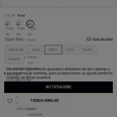
COLOR:
Rosa
TALLA (EU)
Guía de tallas
XS(34/36)
S(38)
M(40)
L(42)
XL(44)
XXL(46)
Se sienten ligeramente ajustados alrededor de las caderas y
los hombros al vestirlos, pero proporcionan un ajuste perfecto
cuando se llevan puestos.
NOTIFÍQUEME
TIENDA SIMILAR