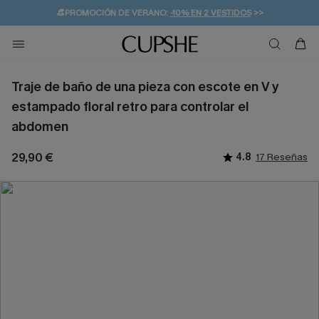
👒PROMOCIÓN DE VERANO:
-10% EN 2 VESTIDOS
>>
🚚ENVÍO GRATUITO A PARTIR DE 49 € >>
💌¡SUSCRIBIRSE & GANAR -10% EXTRA!
Traje de baño de una pieza con escote en V y
estampado floral retro para controlar el
abdomen
29,90 €
4.8
17 Reseñas