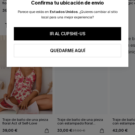
Confirma tu ubicación de envío
floral Act of Self-Love
Misty Amethyst Slim &
Black Magic 
Sculpt
abdomen
39,00 €
35,00 €
37,00 €
Parece que estás en
Estados Unidos
.
¿Quieres cambiar al sitio
local para una mejor experiencia?
TAMBIÉN TE PUEDE GUSTAR
IR AL CUPSHE-US
QUEDARME AQUÍ
Traje de baño de una pieza
Traje de baño de una pieza
Traje de bañ
floral Act of Self-Love
con estampado floral
con estampad
Blossom Reverie
botánico rom
39,00 €
33,00 €
42,00 €
37,00 €