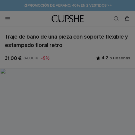
👒PROMOCIÓN DE VERANO:
-10% EN 2 VESTIDOS
>>
🚚ENVÍO GRATUITO A PARTIR DE 49 € >>
💌¡SUSCRIBIRSE & GANAR -10% EXTRA!
Traje de baño de una pieza con soporte flexible y
estampado floral retro
31,00 €
34,00 €
4.2
5 Reseñas
-9%