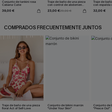
Conjunto de tankini rosa
Traje de baño de una pieza
Traje de bañ
Cabana Cutie
con control de abdomen
con espalda 
Sienna Sun
aleteo floral
39,00 €
23,00 €
32,00 €
29,00 €
COMPRADOS FRECUENTEMENTE JUNTOS
Traje de baño de una pieza
Conjunto de bikini marrón
Conjunto de b
floral Act of Self-Love
"Under Your Skin"
"Peace Out"