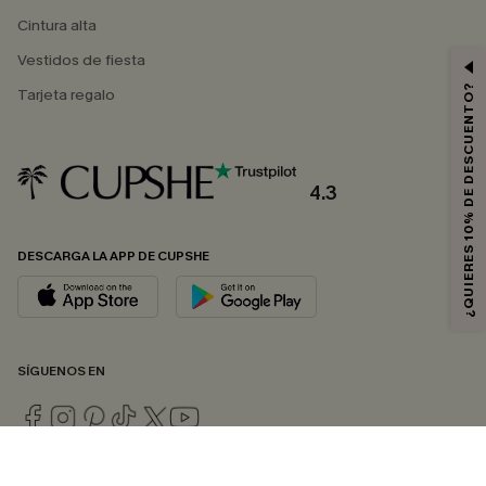
Cintura alta
Vestidos de fiesta
¿QUIERES 10% DE DESCUENTO?
Tarjeta regalo
4.3
DESCARGA LA APP DE CUPSHE
SÍGUENOS EN