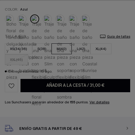
COLOR:
Azul
TALLA (EU)
Guía de tallas
XS(34/36)
S(38)
M(40)
L(42)
XL(44)
XXL(46)
Entrega estimada: 19 ago.
AÑADIR A LA CESTA
/
31,00 €
Los Sunchasers ganarán alrededor de
155
puntos.
Ver detalles
ENVÍO GRATIS A PARTIR DE 49 €