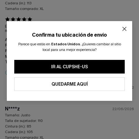
Cadera (in.):
113
Tamaño comprado:
XL
Es precioso aunque talla un poquito grande pero la calidad es
muy buena y lleva el refuerzo en el abdomen.
Confirma tu ubicación de envío
Apariencia:
Satisfecho/a
Parece que estás en
Estados Unidos
.
¿Quieres cambiar al sitio
Rendimiento:
No cumple con las expectativas
local para una mejor experiencia?
Relación calidad-precio:
Buena relación calidad-precio
Mano de obra:
Excelente
Tejido:
Calidad premium
IR AL CUPSHE-US
Reseña Incentivada
QUEDARME AQUÍ
2
N****z
22/06/2026
Tamaño:
Justo
Talla de sujetador:
110
Cintura (in.):
85
Cadera (in.):
105
Tamaño comprado:
XL