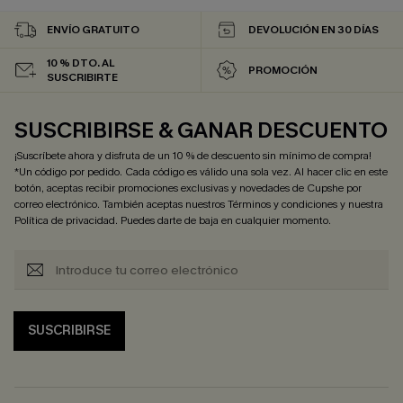
ENVÍO GRATUITO
DEVOLUCIÓN EN 30 DÍAS
10 % DTO. AL
PROMOCIÓN
SUSCRIBIRTE
SUSCRIBIRSE & GANAR DESCUENTO
¡Suscríbete ahora y disfruta de un 10 % de descuento sin mínimo de compra!
*Un código por pedido. Cada código es válido una sola vez. Al hacer clic en este
botón, aceptas recibir promociones exclusivas y novedades de Cupshe por
correo electrónico. También aceptas nuestros
Términos y condiciones
y nuestra
Política de privacidad
. Puedes darte de baja en cualquier momento.
SUSCRIBIRSE