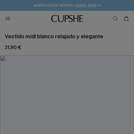
👒PROMOCIÓN DE VERANO:
-10% EN 2 VESTIDOS
>>
🚚ENVÍO GRATUITO A PARTIR DE 49 € >>
💌¡SUSCRIBIRSE & GANAR -10% EXTRA!
Vestido midi blanco relajado y elegante
31,90 €