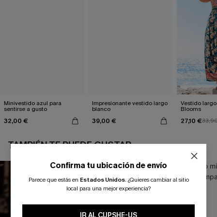
Minivestido azul para
Impresionante vestido largo
Vestido largo 
sentirse a gusto
blanco
Blooms
32,00 €
39,00 €
27,10 €
33,9
TAMBIÉN TE PUEDE GUSTAR
Confirma tu ubicación de envío
Parece que estás en
Estados Unidos
.
¿Quieres cambiar al sitio
local para una mejor experiencia?
IR AL CUPSHE-US