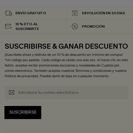
ENVÍO GRATUITO
DEVOLUCIÓN EN 30 DÍAS
10 % DTO. AL
PROMOCIÓN
SUSCRIBIRTE
SUSCRIBIRSE & GANAR DESCUENTO
¡Suscríbete ahora y disfruta de un 10 % de descuento sin mínimo de compra!
*Un código por pedido. Cada código es válido una sola vez. Al hacer clic en este
botón, aceptas recibir promociones exclusivas y novedades de Cupshe por
correo electrónico. También aceptas nuestros
Términos y condiciones
y nuestra
Política de privacidad
. Puedes darte de baja en cualquier momento.
SUSCRIBIRSE