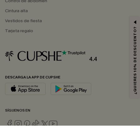
Control de abdomen
Cintura alta
Vestidos de fiesta
¿QUIERES 10% DE DESCUENTO?
Tarjeta regalo
4.4
DESCARGA LA APP DE CUPSHE
SÍGUENOS EN