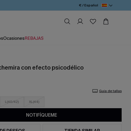
€ / Español
os
Ocasiones
REBAJAS
hemira con efecto psicodélico
Guía de tallas
L(40/42)
XL(44)
NOTIFÍQUEME
 DE DESEOS
TIENDA SIMILAR