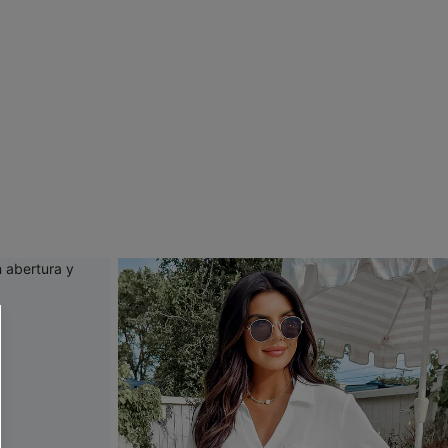
 CUPSHE?
ompra mínima