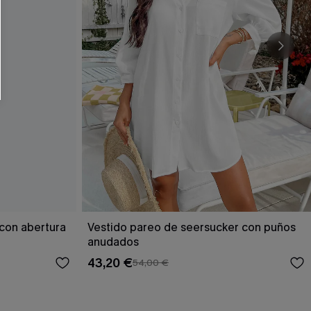
RSE
r este formulario, usted acepta nuestros
acidad
, y además acepta recibir correos
ticos de Cupshe en cualquier momento del
r ninguna compra. Podemos utilizar la
ductos y ofertas adaptados a su perfil.
con abertura
Vestido pareo de seersucker con puños
anudados
43,20 €
54,00 €