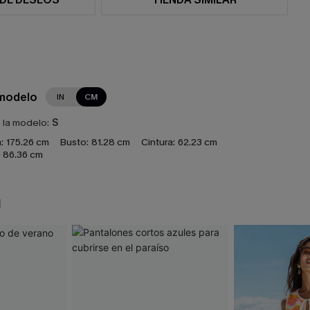
 modelo
IN
CM
e la modelo:
S
:
175.26 cm
Busto:
81.28 cm
Cintura:
62.23 cm
86.36 cm
N