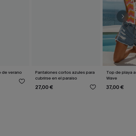
o de verano
Pantalones cortos azules para
Top de playa a
cubrirse en el paraíso
Wave
27,00 €
37,00 €