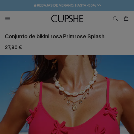
👒PROMOCIÓN DE VERANO:
-10% EN 2 VESTIDOS
>>
🚚ENVÍO GRATUITO A PARTIR DE 49 € >>
💌¡SUSCRIBIRSE & GANAR -10% EXTRA!
Conjunto de bikini rosa Primrose Splash
27,90 €