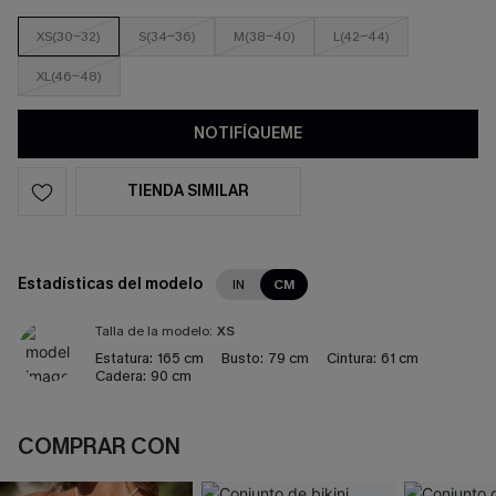
XS(30-32)
S(34-36)
M(38-40)
L(42-44)
XL(46-48)
NOTIFÍQUEME
TIENDA SIMILAR
Estadísticas del modelo
IN
CM
Talla de la modelo:
XS
Estatura:
165 cm
Busto:
79 cm
Cintura:
61 cm
Cadera:
90 cm
COMPRAR CON