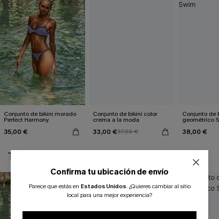
Conjunto de bikini morado
Conjunto de bikini color
Conjunto de b
Perfect Harmony
crema a la moda
geométrico 
35,00 €
33,00 €
38,00 €
37,00 €
TAMBIÉN TE PUEDE GUSTAR
Confirma tu ubicación de envío
Parece que estás en
Estados Unidos
.
¿Quieres cambiar al sitio
local para una mejor experiencia?