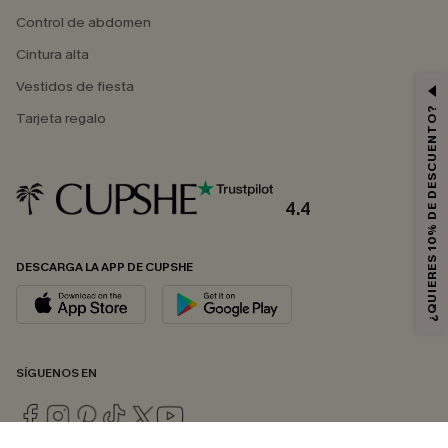
Control de abdomen
Cintura alta
Vestidos de fiesta
¿QUIERES 10% DE DESCUENTO?
Tarjeta regalo
4.4
DESCARGA LA APP DE CUPSHE
SÍGUENOS EN