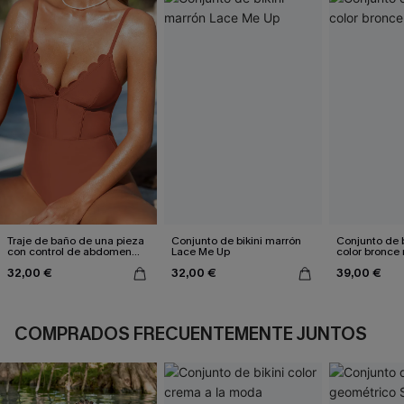
Traje de baño de una pieza
Conjunto de bikini marrón
Conjunto de b
con control de abdomen
Lace Me Up
color bronce 
Sunset Glow
32,00 €
32,00 €
39,00 €
COMPRADOS FRECUENTEMENTE JUNTOS