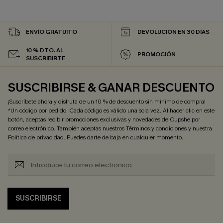
ENVÍO GRATUITO
DEVOLUCIÓN EN 30 DÍAS
10 % DTO. AL
PROMOCIÓN
SUSCRIBIRTE
SUSCRIBIRSE & GANAR DESCUENTO
¡Suscríbete ahora y disfruta de un 10 % de descuento sin mínimo de compra!
*Un código por pedido. Cada código es válido una sola vez. Al hacer clic en este
botón, aceptas recibir promociones exclusivas y novedades de Cupshe por
correo electrónico. También aceptas nuestros
Términos y condiciones
y nuestra
Política de privacidad
. Puedes darte de baja en cualquier momento.
SUSCRIBIRSE