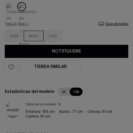
TALLA (EU)
Guía de tallas
S(38)
M(40)
L(42)
NOTIFÍQUEME
TIENDA SIMILAR
Estadísticas del modelo
IN
CM
Talla de la modelo:
S
Estatura:
165 cm
Busto:
77 cm
Cintura:
61 cm
Cadera:
81 cm