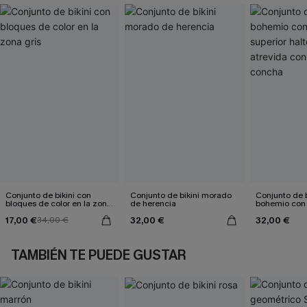
Conjunto de bikini con
Conjunto de bikini morado
Conjunto de bi
bloques de color en la zona
de herencia
bohemio con 
gris
halter y brag
17,00 €
32,00 €
32,00 €
34,00 €
con punto de
TAMBIÉN TE PUEDE GUSTAR