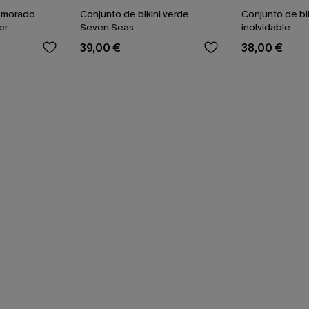
i morado
Conjunto de bikini verde
Conjunto de bi
er
Seven Seas
inolvidable
39,00 €
38,00 €