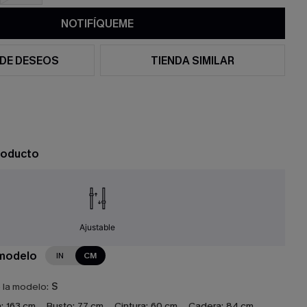
NOTIFÍQUEME
 DE DESEOS
TIENDA SIMILAR
roducto
Ajustable
 modelo
IN
CM
e la modelo:
S
:
163 cm
Busto:
77 cm
Cintura:
60 cm
Cadera:
84 cm