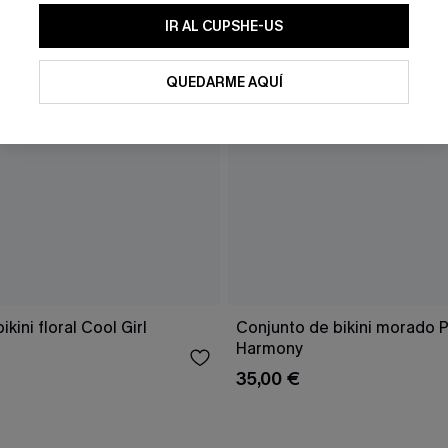
IR AL CUPSHE-US
QUEDARME AQUÍ
kini floral Cool Girl
Conjunto de bikini morado 
Harmony
35,00 €