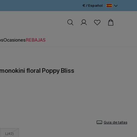
€ / Español
os
Ocasiones
REBAJAS
monokini floral Poppy Bliss
Guía de tallas
L(42)