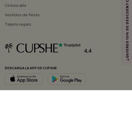
¿QUIERES 10% DE DESCUENTO?
Cintura alta
Vestidos de fiesta
Tarjeta regalo
4.4
DESCARGA LA APP DE CUPSHE
SÍGUENOS EN