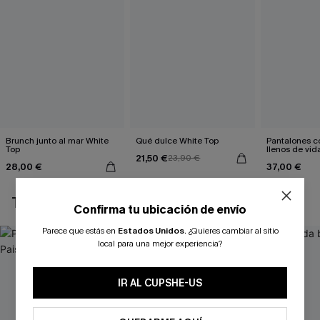
Brunch junto al mar White
Qué dulce White Top
Pantalones co
Top
llenos de vid
21,50 €
23,90 €
28,00 €
37,00 €
TAMBIÉN TE PUEDE GUSTAR
Confirma tu ubicación de envío
Parece que estás en
Estados Unidos
.
¿Quieres cambiar al sitio
local para una mejor experiencia?
IR AL CUPSHE-US