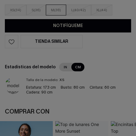
XS(34)
S(36)
M(38)
L(40/42)
XL(44)
NOTIFÍQUEME
TIENDA SIMILAR
Estadísticas del modelo
IN
CM
Talla de la modelo:
XS
Estatura:
173 cm
Busto:
80 cm
Cintura:
60 cm
Cadera:
90 cm
COMPRAR CON