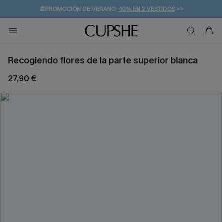
👒PROMOCIÓN DE VERANO:
-10% EN 2 VESTIDOS
>>
🚚ENVÍO GRATUITO A PARTIR DE 49 € >>
💌¡SUSCRIBIRSE & GANAR -10% EXTRA!
Recogiendo flores de la parte superior blanca
27,90 €