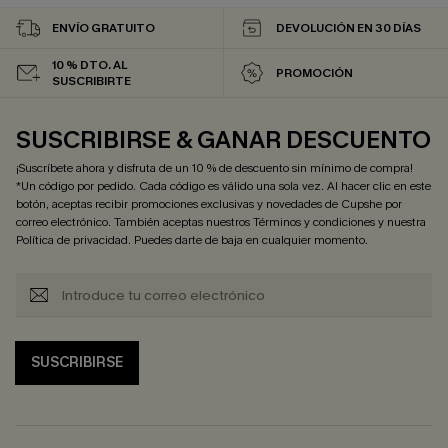
ENVÍO GRATUITO
DEVOLUCIÓN EN 30 DÍAS
10 % DTO. AL
PROMOCIÓN
SUSCRIBIRTE
SUSCRIBIRSE & GANAR DESCUENTO
¡Suscríbete ahora y disfruta de un 10 % de descuento sin mínimo de compra!
*Un código por pedido. Cada código es válido una sola vez. Al hacer clic en este
botón, aceptas recibir promociones exclusivas y novedades de Cupshe por
correo electrónico. También aceptas nuestros
Términos y condiciones
y nuestra
Política de privacidad
. Puedes darte de baja en cualquier momento.
SUSCRIBIRSE