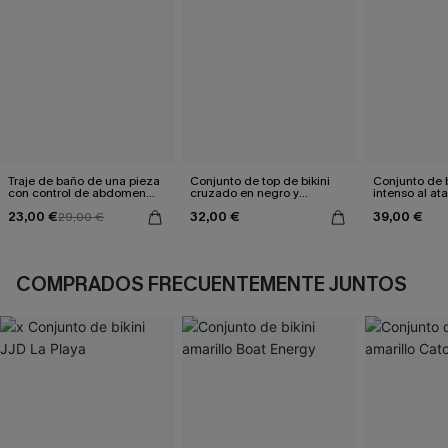
Traje de baño de una pieza
Conjunto de top de bikini
Conjunto de 
con control de abdomen
cruzado en negro y
intenso al at
Sienna Sun
eucalipto y braguitas de
23,00 €
32,00 €
39,00 €
29,00 €
talle alto
COMPRADOS FRECUENTEMENTE JUNTOS