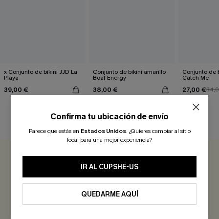
x Conjunto de bikini JJD La
Conjunto de bikini amarillo
Conjunto de b
Playa
Boat Energy
Catch Me
39,00 €
38,00 €
27,00 €
34,
Confirma tu ubicación de envío
RESEÑAS DE CLIENTES
Parece que estás en
Estados Unidos
.
¿Quieres cambiar al sitio
local para una mejor experiencia?
0.0
IR AL CUPSHE-US
Sé el Primero en Reseñar
QUEDARME AQUÍ
¡Gana más de 30 puntos por cada reseña que dejes!