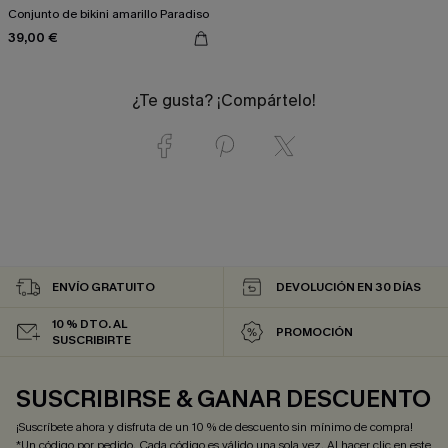
Conjunto de bikini amarillo Paradiso
39,00 €
¿Te gusta? ¡Compártelo!
ENVÍO GRATUITO
DEVOLUCIÓN EN 30 DÍAS
10 % DTO. AL
PROMOCIÓN
SUSCRIBIRTE
SUSCRIBIRSE & GANAR DESCUENTO
¡Suscríbete ahora y disfruta de un 10 % de descuento sin mínimo de compra!
*Un código por pedido. Cada código es válido una sola vez. Al hacer clic en este