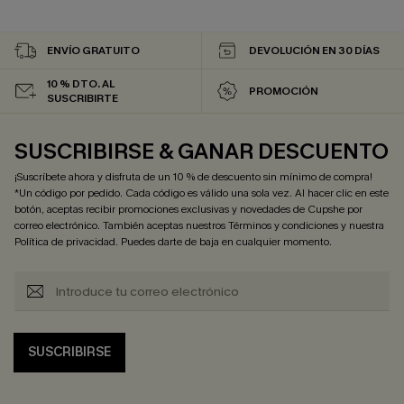
ENVÍO GRATUITO
DEVOLUCIÓN EN 30 DÍAS
10 % DTO. AL
PROMOCIÓN
SUSCRIBIRTE
SUSCRIBIRSE & GANAR DESCUENTO
¡Suscríbete ahora y disfruta de un 10 % de descuento sin mínimo de compra!
*Un código por pedido. Cada código es válido una sola vez. Al hacer clic en este
botón, aceptas recibir promociones exclusivas y novedades de Cupshe por
correo electrónico. También aceptas nuestros
Términos y condiciones
y nuestra
Política de privacidad
. Puedes darte de baja en cualquier momento.
SUSCRIBIRSE