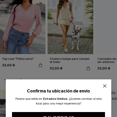
Top rosa "Pellízcame"
Chaleco beige para romper
Camiseta si
el hielo
sin adornos
32,00 €
33,00 €
33,00 €
TAMBIÉN TE PUEDE GUSTAR
Confirma tu ubicación de envío
Parece que estás en
Estados Unidos
.
¿Quieres cambiar al sitio
local para una mejor experiencia?