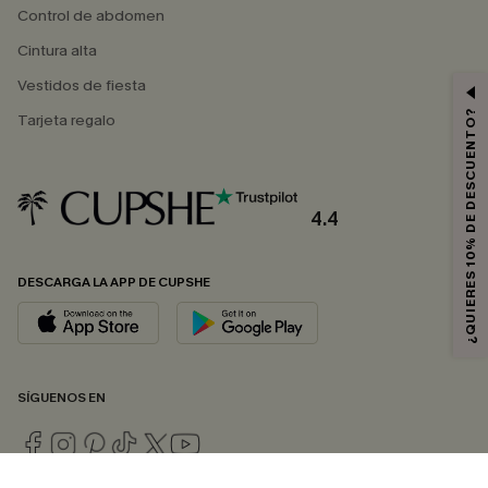
Control de abdomen
Cintura alta
Vestidos de fiesta
¿QUIERES 10% DE DESCUENTO?
Tarjeta regalo
4.4
DESCARGA LA APP DE CUPSHE
SÍGUENOS EN