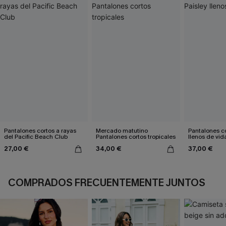
Pantalones cortos a rayas
Mercado matutino
Pantalones co
del Pacific Beach Club
Pantalones cortos tropicales
llenos de vid
27,00 €
34,00 €
37,00 €
COMPRADOS FRECUENTEMENTE JUNTOS