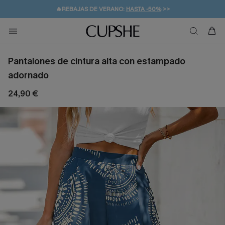
👒PROMOCIÓN DE VERANO:
-10% EN 2 VESTIDOS
>>
🚚ENVÍO GRATUITO A PARTIR DE 49 € >>
💌¡SUSCRIBIRSE & GANAR -10% EXTRA!
Pantalones de cintura alta con estampado
adornado
24,90 €