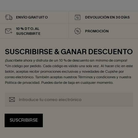
ENVÍO GRATUITO
DEVOLUCIÓN EN 30 DÍAS
10 % DTO. AL
PROMOCIÓN
SUSCRIBIRTE
SUSCRIBIRSE & GANAR DESCUENTO
¡Suscríbete ahora y disfruta de un 10 % de descuento sin mínimo de compra!
*Un código por pedido. Cada código es válido una sola vez. Al hacer clic en este
botón, aceptas recibir promociones exclusivas y novedades de Cupshe por
correo electrónico. También aceptas nuestros
Términos y condiciones
y nuestra
Política de privacidad
. Puedes darte de baja en cualquier momento.
SUSCRIBIRSE