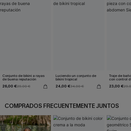
Conjunto de bikini a rayas
Luciendo un conjunto de
Traje de bañ
de buena reputación
bikini tropical
con control
Sienna Sun
26,00 €
24,00 €
23,00 €
29,00 €
34,00 €
29,
COMPRADOS FRECUENTEMENTE JUNTOS