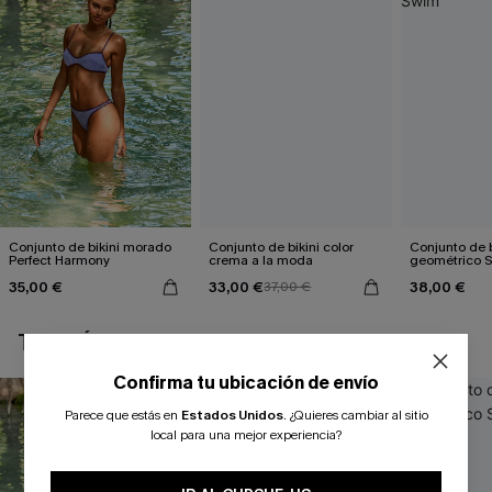
Conjunto de bikini morado
Conjunto de bikini color
Conjunto de b
Perfect Harmony
crema a la moda
geométrico 
35,00 €
33,00 €
38,00 €
37,00 €
TAMBIÉN TE PUEDE GUSTAR
Confirma tu ubicación de envío
Parece que estás en
Estados Unidos
.
¿Quieres cambiar al sitio
local para una mejor experiencia?