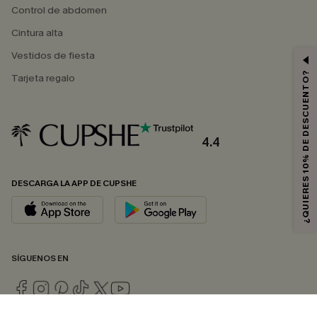
Control de abdomen
Cintura alta
Vestidos de fiesta
¿QUIERES 10% DE DESCUENTO?
Tarjeta regalo
4.4
DESCARGA LA APP DE CUPSHE
SÍGUENOS EN