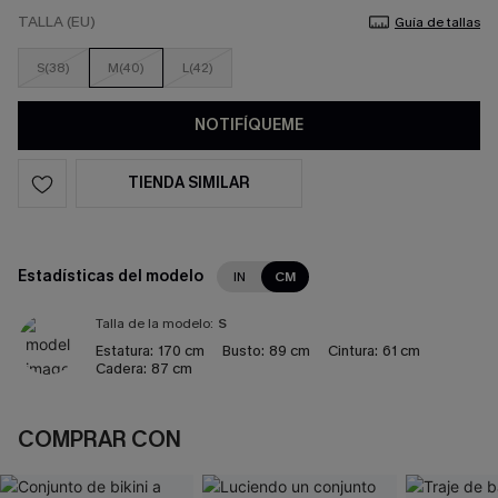
TALLA (EU)
Guía de tallas
S(38)
M(40)
L(42)
NOTIFÍQUEME
TIENDA SIMILAR
Estadísticas del modelo
IN
CM
Talla de la modelo:
S
Estatura:
170 cm
Busto:
89 cm
Cintura:
61 cm
Cadera:
87 cm
COMPRAR CON