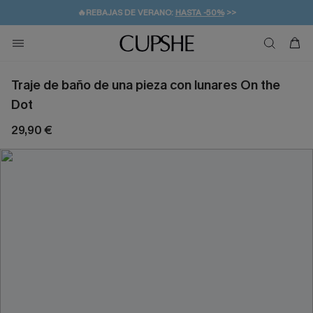
👒PROMOCIÓN DE VERANO:
-10% EN 2 VESTIDOS
>>
🚚ENVÍO GRATUITO A PARTIR DE 49 € >>
💌¡SUSCRIBIRSE & GANAR -10% EXTRA!
Traje de baño de una pieza con lunares On the
Dot
29,90 €