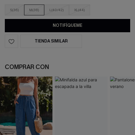
S(36)
M(38)
L(40/42)
XL(44)
NOTIFÍQUEME
TIENDA SIMILAR
COMPRAR CON