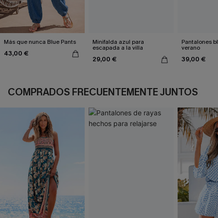
Más que nunca Blue Pants
Minifalda azul para
Pantalones b
escapada a la villa
verano
43,00 €
29,00 €
39,00 €
COMPRADOS FRECUENTEMENTE JUNTOS