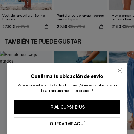
Vestido largo floral Spring
Pantalones de rayas hechos
Mono orname
Blooms
para relajarse
perspectiva
27,10 €
29,50 €
21,50 €
33,90 €
36,90 €
26,9
TAMBIÉN TE PUEDE GUSTAR
Confirma tu ubicación de envío
Parece que estás en
Estados Unidos
.
¿Quieres cambiar al sitio
local para una mejor experiencia?
IR AL CUPSHE-US
QUEDARME AQUÍ