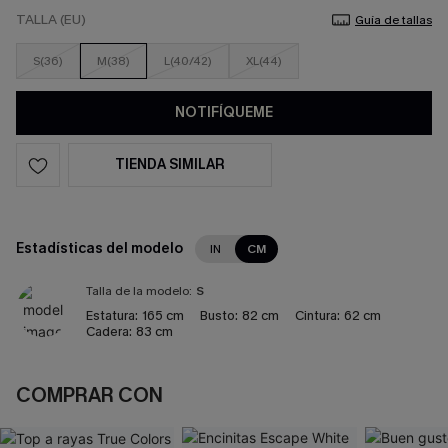
TALLA (EU)
Guía de tallas
S(36)
M(38)
L(40/42)
XL(44)
NOTIFÍQUEME
TIENDA SIMILAR
Estadísticas del modelo
IN
CM
Talla de la modelo:
S
Estatura:
165 cm
Busto:
82 cm
Cintura:
62 cm
Cadera:
83 cm
COMPRAR CON