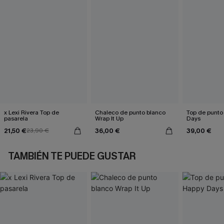
x Lexi Rivera Top de
Chaleco de punto blanco
Top de punto
pasarela
Wrap It Up
Days
21,50 €
36,00 €
39,00 €
23,90 €
TAMBIÉN TE PUEDE GUSTAR