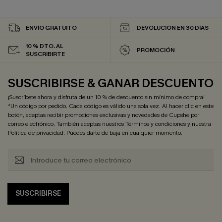
ENVÍO GRATUITO
DEVOLUCIÓN EN 30 DÍAS
10 % DTO. AL
PROMOCIÓN
SUSCRIBIRTE
SUSCRIBIRSE & GANAR DESCUENTO
¡Suscríbete ahora y disfruta de un 10 % de descuento sin mínimo de compra!
*Un código por pedido. Cada código es válido una sola vez. Al hacer clic en este
botón, aceptas recibir promociones exclusivas y novedades de Cupshe por
correo electrónico. También aceptas nuestros
Términos y condiciones
y nuestra
Política de privacidad
. Puedes darte de baja en cualquier momento.
SUSCRIBIRSE