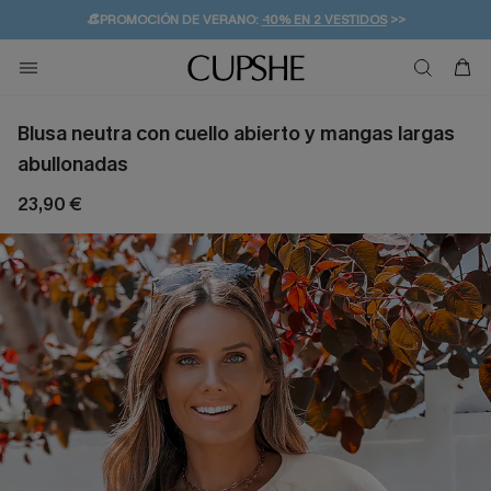
👒PROMOCIÓN DE VERANO:
-10% EN 2 VESTIDOS
>>
🚚ENVÍO GRATUITO A PARTIR DE 49 € >>
💌¡SUSCRIBIRSE & GANAR -10% EXTRA!
Blusa neutra con cuello abierto y mangas largas
abullonadas
23,90 €