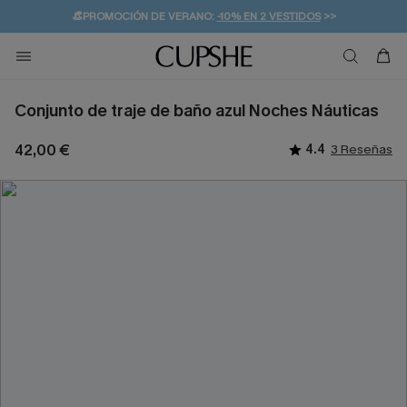
👒PROMOCIÓN DE VERANO:
-10% EN 2 VESTIDOS
>>
🚚ENVÍO GRATUITO A PARTIR DE 49 € >>
💌¡SUSCRIBIRSE & GANAR -10% EXTRA!
Conjunto de traje de baño azul Noches Náuticas
42,00 €
4.4
3 Reseñas