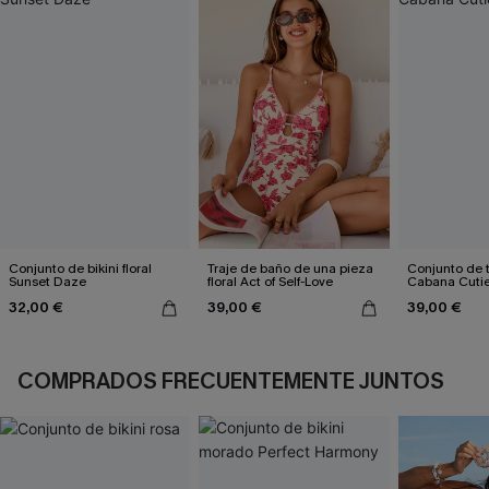
Conjunto de bikini floral
Traje de baño de una pieza
Conjunto de t
Sunset Daze
floral Act of Self-Love
Cabana Cuti
32,00 €
39,00 €
39,00 €
COMPRADOS FRECUENTEMENTE JUNTOS