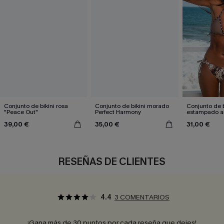
Conjunto de bikini rosa
Conjunto de bikini morado
Conjunto de b
"Peace Out"
Perfect Harmony
estampado a
atractivo
39,00 €
35,00 €
31,00 €
RESEÑAS DE CLIENTES
4.4
3 COMENTARIOS
¡Gana más de 30 puntos por cada reseña que dejes!