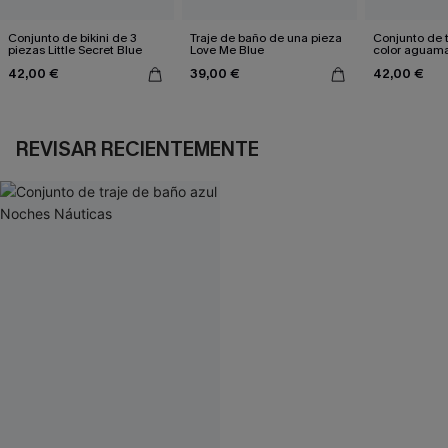
Conjunto de bikini de 3
Traje de baño de una pieza
Conjunto de 
piezas Little Secret Blue
Love Me Blue
color aguamar
color espuma
42,00 €
39,00 €
42,00 €
REVISAR RECIENTEMENTE