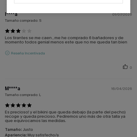
l****a
01/07/2026
Tamaño comprado:
S
Los tirantes se me caen , me he comprado 6 bañadores y de
momento todos genial menos este que no me queda tan bien
Reseña Incentivada
0
M****a
16/04/2026
Tamaño comprado:
L
Es precioso! y el bikini que queda debajo (la parte del pecho)
recoge y queda precioso. Pediremos uno más de otra talla ya
que equivocamos las medidas.
Tamaño:
Justo
Apariencia:
Muy satisfecho/a