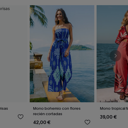
risas
Mono bohemio con flores
Mono tropical
recién cortadas
39,00 €
42,00 €