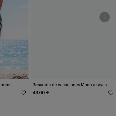
RSE
r este formulario, usted acepta nuestros
acidad
, y además acepta recibir correos
ticos de Cupshe en cualquier momento del
r ninguna compra. Podemos utilizar la
ductos y ofertas adaptados a su perfil.
Blooms
Resumen de vacaciones Mono a rayas
43,00 €