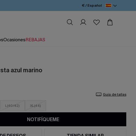
€ / Español
os
Ocasiones
REBAJAS
ta azul marino
Guía de tallas
L(40/42)
XL(44)
NOTIFÍQUEME
 DE DESEOS
TIENDA SIMILAR