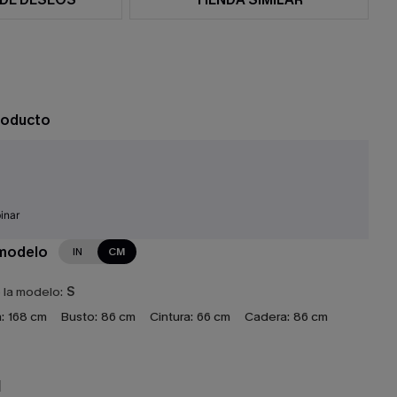
roducto
inar
 modelo
IN
CM
e la modelo:
S
:
168 cm
Busto:
86 cm
Cintura:
66 cm
Cadera:
86 cm
N