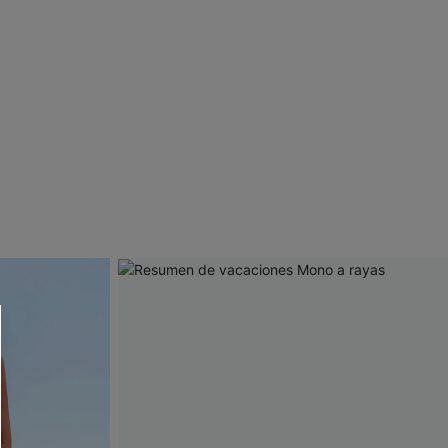
 CUPSHE?
ompra mínima