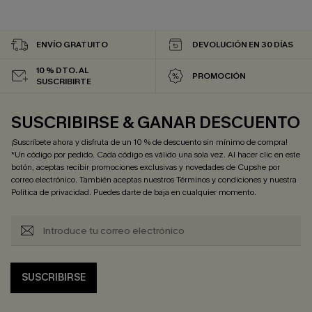
ENVÍO GRATUITO
DEVOLUCIÓN EN 30 DÍAS
10 % DTO. AL
PROMOCIÓN
SUSCRIBIRTE
SUSCRIBIRSE & GANAR DESCUENTO
¡Suscríbete ahora y disfruta de un 10 % de descuento sin mínimo de compra!
*Un código por pedido. Cada código es válido una sola vez. Al hacer clic en este
botón, aceptas recibir promociones exclusivas y novedades de Cupshe por
correo electrónico. También aceptas nuestros
Términos y condiciones
y nuestra
Política de privacidad
. Puedes darte de baja en cualquier momento.
SUSCRIBIRSE