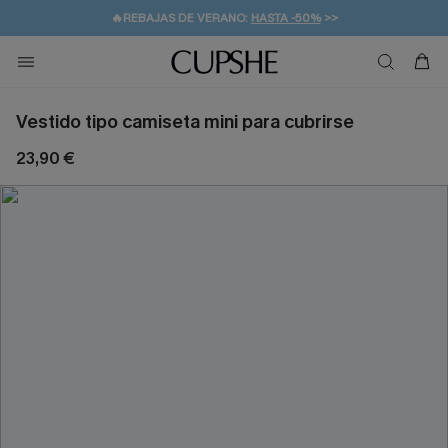
👒PROMOCIÓN DE VERANO:
-10% EN 2 VESTIDOS
>>
🚚ENVÍO GRATUITO A PARTIR DE 49 € >>
💌¡SUSCRIBIRSE & GANAR -10% EXTRA!
Vestido tipo camiseta mini para cubrirse
23,90 €