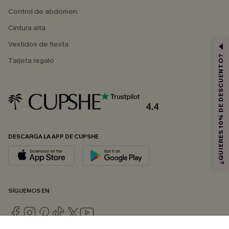
Control de abdomen
Cintura alta
Vestidos de fiesta
¿QUIERES 10% DE DESCUENTO?
Tarjeta regalo
4.4
DESCARGA LA APP DE CUPSHE
SÍGUENOS EN