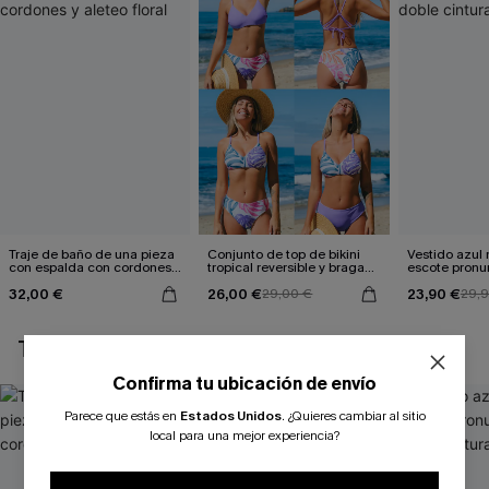
Traje de baño de una pieza
Conjunto de top de bikini
Vestido azul
con espalda con cordones y
tropical reversible y braga
escote pronu
aleteo floral
de talle medio Escaping
cintura anud
32,00 €
26,00 €
23,90 €
29,00 €
29,
TAMBIÉN TE PUEDE GUSTAR
Confirma tu ubicación de envío
Parece que estás en
Estados Unidos
.
¿Quieres cambiar al sitio
local para una mejor experiencia?