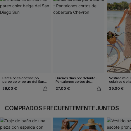
Pantalones cortos tipo
Buenos días por delante -
Vestido midi 
pareo color beige del San
Pantalones cortos de
cubrirse de l
Diego Sun
cobertura Chevron
29,00 €
27,00 €
39,00 €
COMPRADOS FRECUENTEMENTE JUNTOS