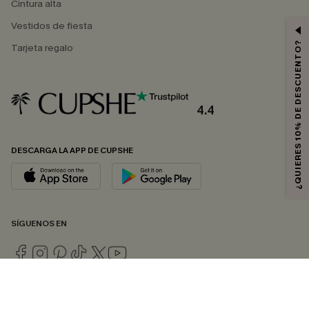
Cintura alta
Vestidos de fiesta
¿QUIERES 10% DE DESCUENTO?
Tarjeta regalo
4.4
DESCARGA LA APP DE CUPSHE
SÍGUENOS EN