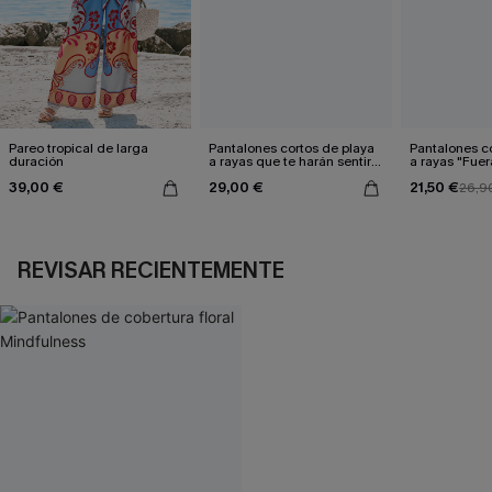
Pareo tropical de larga
Pantalones cortos de playa
Pantalones c
duración
a rayas que te harán sentir
a rayas "Fuer
bien.
39,00 €
29,00 €
21,50 €
26,9
REVISAR RECIENTEMENTE