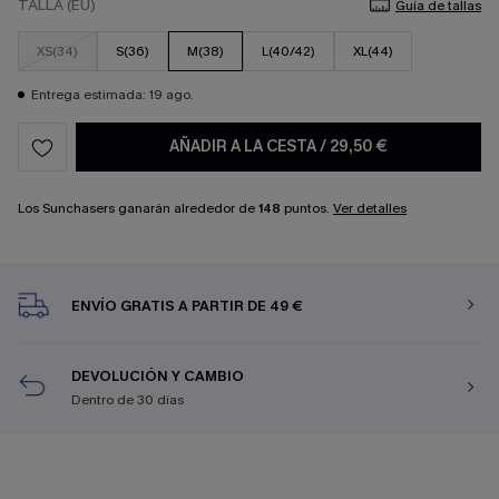
TALLA (EU)
Guía de tallas
XS(34)
S(36)
M(38)
L(40/42)
XL(44)
Entrega estimada: 19 ago.
AÑADIR A LA CESTA
/
29,50 €
Los Sunchasers ganarán alrededor de
148
puntos.
Ver detalles
ENVÍO GRATIS A PARTIR DE 49 €
DEVOLUCIÓN Y CAMBIO
Dentro de 30 días