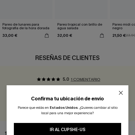
Pareo de lunares para
Pareo tropical con brillo de
Pareo midi co
fotografía de la hora dorada
agua salada
negro
33,00 €
32,00 €
21,50 €
23,9
RESEÑAS DE CLIENTES
5.0
1 COMENTARIO
¡Gana más de 30 puntos por cada reseña que dejes!
Confirma tu ubicación de envío
EVALUAR
Parece que estás en
Estados Unidos
.
¿Quieres cambiar al sitio
local para una mejor experiencia?
IR AL CUPSHE-US
1 COMENTARIO