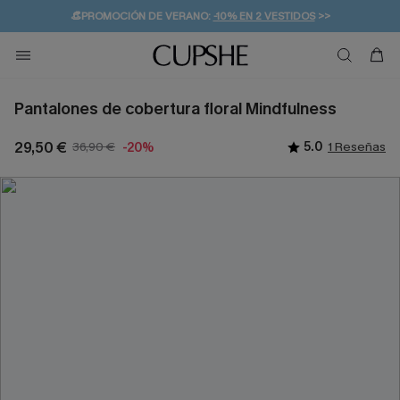
👒PROMOCIÓN DE VERANO:
-10% EN 2 VESTIDOS
>>
🚚ENVÍO GRATUITO A PARTIR DE 49 € >>
💌¡SUSCRIBIRSE & GANAR -10% EXTRA!
Pantalones de cobertura floral Mindfulness
29,50 €
36,90 €
5.0
1 Reseñas
-20%