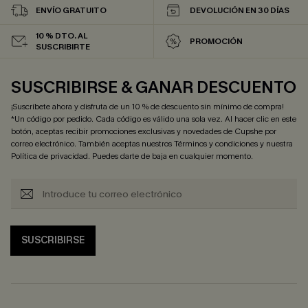
ENVÍO GRATUITO
DEVOLUCIÓN EN 30 DÍAS
10 % DTO. AL
PROMOCIÓN
SUSCRIBIRTE
SUSCRIBIRSE & GANAR DESCUENTO
¡Suscríbete ahora y disfruta de un 10 % de descuento sin mínimo de compra!
*Un código por pedido. Cada código es válido una sola vez. Al hacer clic en este
botón, aceptas recibir promociones exclusivas y novedades de Cupshe por
correo electrónico. También aceptas nuestros
Términos y condiciones
y nuestra
Política de privacidad
. Puedes darte de baja en cualquier momento.
SUSCRIBIRSE