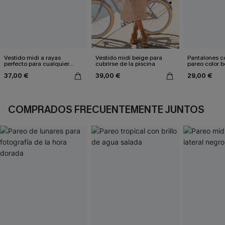
Vestido midi a rayas
Vestido midi beige para
Pantalones co
perfecto para cualquier
cubrirse de la piscina
pareo color b
clima
Diego Sun
37,00 €
39,00 €
29,00 €
COMPRADOS FRECUENTEMENTE JUNTOS