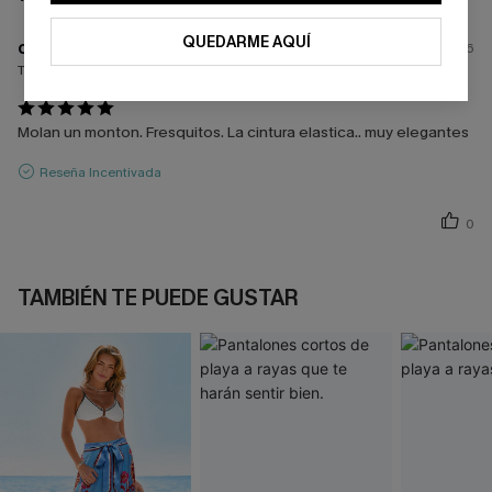
QUEDARME AQUÍ
c****
11/07/2026
Tamaño comprado:
M
Molan un monton. Fresquitos. La cintura elastica.. muy elegantes
Reseña Incentivada
0
TAMBIÉN TE PUEDE GUSTAR