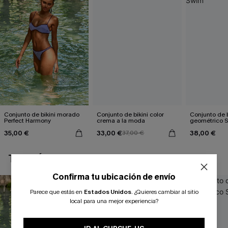
Conjunto de bikini morado
Conjunto de bikini color
Conjunto de b
Perfect Harmony
crema a la moda
geométrico 
35,00 €
33,00 €
38,00 €
37,00 €
TAMBIÉN TE PUEDE GUSTAR
Confirma tu ubicación de envío
Parece que estás en
Estados Unidos
.
¿Quieres cambiar al sitio
local para una mejor experiencia?