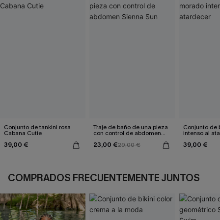
Conjunto de tankini rosa
Traje de baño de una pieza
Conjunto de 
Cabana Cutie
con control de abdomen
intenso al at
Sienna Sun
39,00 €
23,00 €
39,00 €
29,00 €
COMPRADOS FRECUENTEMENTE JUNTOS