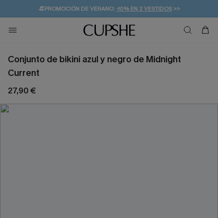
👒PROMOCIÓN DE VERANO:
-10% EN 2 VESTIDOS
>>
🚚ENVÍO GRATUITO A PARTIR DE 49 € >>
💌¡SUSCRIBIRSE & GANAR -10% EXTRA!
Conjunto de bikini azul y negro de Midnight
Current
27,90 €