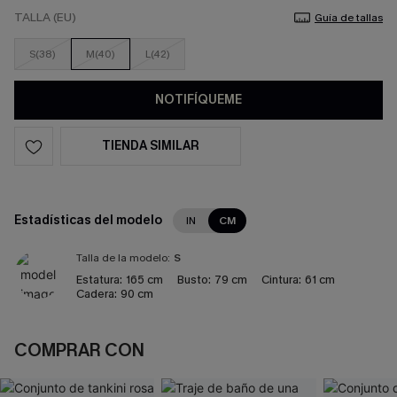
TALLA (EU)
Guía de tallas
S(38)
M(40)
L(42)
NOTIFÍQUEME
TIENDA SIMILAR
Estadísticas del modelo
IN
CM
Talla de la modelo:
S
Estatura:
165 cm
Busto:
79 cm
Cintura:
61 cm
Cadera:
90 cm
COMPRAR CON