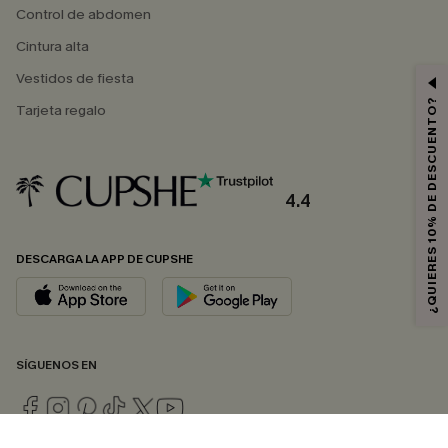
Control de abdomen
Cintura alta
Vestidos de fiesta
¿QUIERES 10% DE DESCUENTO?
Tarjeta regalo
4.4
DESCARGA LA APP DE CUPSHE
SÍGUENOS EN