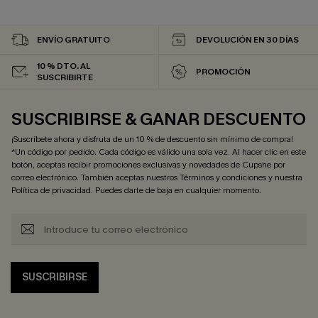
ENVÍO GRATUITO
DEVOLUCIÓN EN 30 DÍAS
10 % DTO. AL
PROMOCIÓN
SUSCRIBIRTE
SUSCRIBIRSE & GANAR DESCUENTO
¡Suscríbete ahora y disfruta de un 10 % de descuento sin mínimo de compra!
*Un código por pedido. Cada código es válido una sola vez. Al hacer clic en este
botón, aceptas recibir promociones exclusivas y novedades de Cupshe por
correo electrónico. También aceptas nuestros
Términos y condiciones
y nuestra
Política de privacidad
. Puedes darte de baja en cualquier momento.
SUSCRIBIRSE