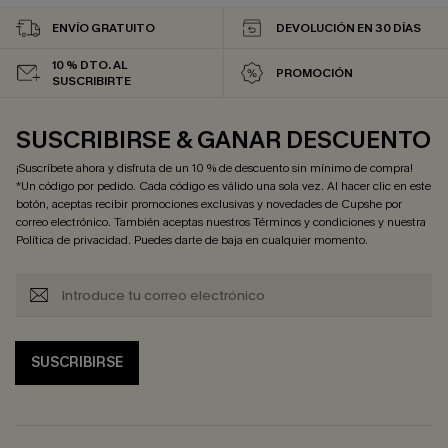
ENVÍO GRATUITO
DEVOLUCIÓN EN 30 DÍAS
10 % DTO. AL
PROMOCIÓN
SUSCRIBIRTE
SUSCRIBIRSE & GANAR DESCUENTO
¡Suscríbete ahora y disfruta de un 10 % de descuento sin mínimo de compra!
*Un código por pedido. Cada código es válido una sola vez. Al hacer clic en este
botón, aceptas recibir promociones exclusivas y novedades de Cupshe por
correo electrónico. También aceptas nuestros
Términos y condiciones
y nuestra
Política de privacidad
. Puedes darte de baja en cualquier momento.
SUSCRIBIRSE