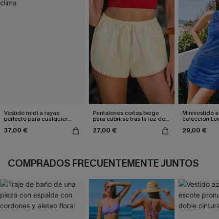
Vestido midi a rayas
Pantalones cortos beige
Minivestido a
perfecto para cualquier
para cubrirse tras la luz del
colección Lo
clima
sol
37,00 €
27,00 €
29,00 €
COMPRADOS FRECUENTEMENTE JUNTOS