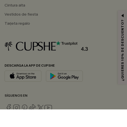
Cintura alta
Vestidos de fiesta
¿QUIERES 10% DE DESCUENTO?
Tarjeta regalo
4.3
DESCARGA LA APP DE CUPSHE
SÍGUENOS EN