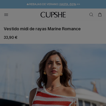
👒PROMOCIÓN DE VERANO:
-10% EN 2 VESTIDOS
>>
🚚ENVÍO GRATUITO A PARTIR DE 49 € >>
💌¡SUSCRIBIRSE & GANAR -10% EXTRA!
Vestido midi de rayas Marine Romance
33,90 €