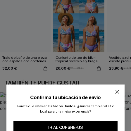
Traje de baño de una pieza
Conjunto de top de bikini
Vestido azul
con espalda con cordones y
tropical reversible y braga
escote pronu
aleteo floral
de talle medio Escaping
cintura anud
32,00 €
26,00 €
23,90 €
29,00 €
29,
TAMBIÉN TE PUEDE GUSTAR
Confirma tu ubicación de envío
Parece que estás en
Estados Unidos
.
¿Quieres cambiar al sitio
local para una mejor experiencia?
IR AL CUPSHE-US