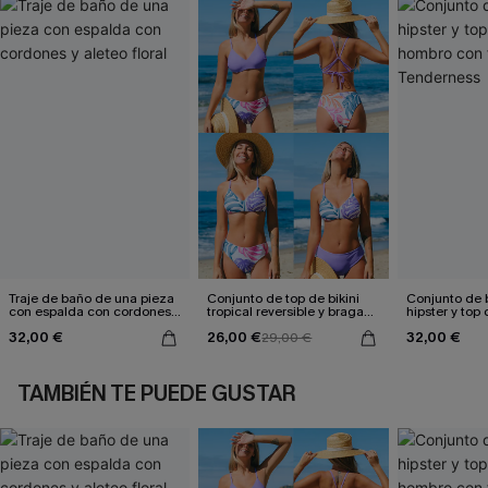
Traje de baño de una pieza
Conjunto de top de bikini
Conjunto de bi
con espalda con cordones y
tropical reversible y braga
hipster y top
aleteo floral
de talle medio Escaping
hombro con f
32,00 €
26,00 €
32,00 €
29,00 €
Tenderness
TAMBIÉN TE PUEDE GUSTAR