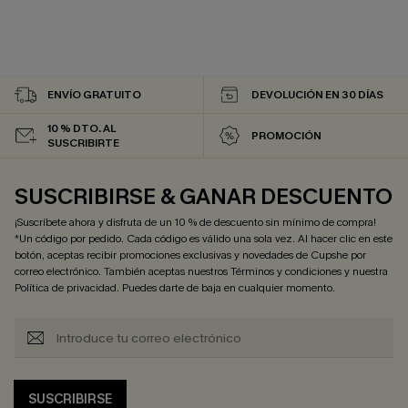
ENVÍO GRATUITO
DEVOLUCIÓN EN 30 DÍAS
10 % DTO. AL
PROMOCIÓN
SUSCRIBIRTE
SUSCRIBIRSE & GANAR DESCUENTO
¡Suscríbete ahora y disfruta de un 10 % de descuento sin mínimo de compra!
*Un código por pedido. Cada código es válido una sola vez. Al hacer clic en este
botón, aceptas recibir promociones exclusivas y novedades de Cupshe por
correo electrónico. También aceptas nuestros
Términos y condiciones
y nuestra
Política de privacidad
. Puedes darte de baja en cualquier momento.
SUSCRIBIRSE