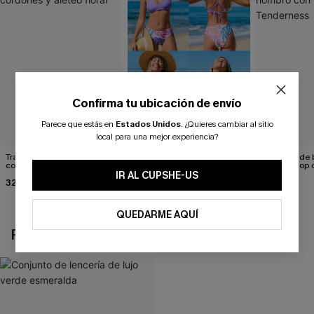
Confirma tu ubicación de envío
Parece que estás en
Estados Unidos
.
¿Quieres cambiar al sitio
local para una mejor experiencia?
Traje de baño de una pieza
Conjunto de top de bikini
Conjunto de bi
con espalda con cordones y
tropical reversible y braga
hipster y top
aleteo floral
de talle medio Escaping
hombro con f
IR AL CUPSHE-US
32,00 €
26,00 €
32,00 €
29,00 €
Tenderness
QUEDARME AQUÍ
REVISAR RECIENTEMENTE