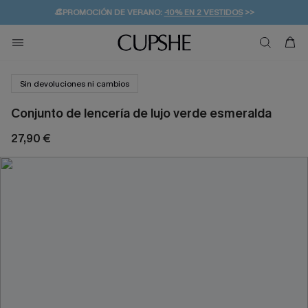
👒PROMOCIÓN DE VERANO:
-10% EN 2 VESTIDOS
>>
🚚ENVÍO GRATUITO A PARTIR DE 49 € >>
💌¡SUSCRIBIRSE & GANAR -10% EXTRA!
Sin devoluciones ni cambios
Conjunto de lencería de lujo verde esmeralda
27,90 €