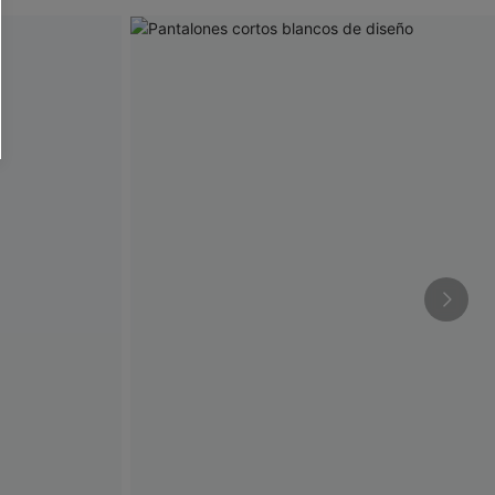
RSE
r este formulario, usted acepta nuestros
acidad
, y además acepta recibir correos
ticos de Cupshe en cualquier momento del
r ninguna compra. Podemos utilizar la
ductos y ofertas adaptados a su perfil.