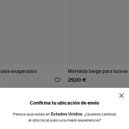
¿NUEVO EN
zules exagerados
Minifalda beige para lucirse
29,00 €
-10% extra sin c
Confirma tu ubicación de envío
Parece que estás en
Estados Unidos
.
¿Quieres cambiar
al sitio local para una mejor experiencia?