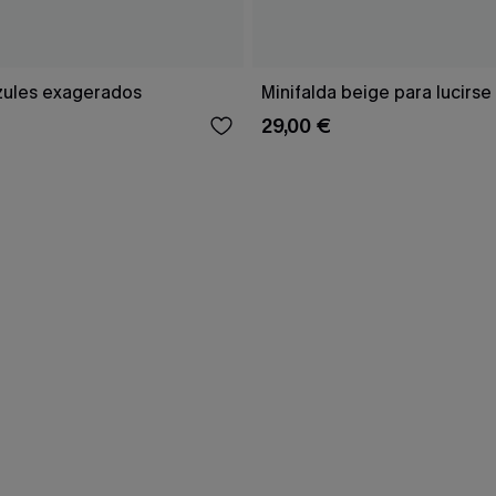
zules exagerados
Minifalda beige para lucirse
29,00 €