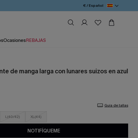
€ / Español
os
Ocasiones
REBAJAS
nte de manga larga con lunares suizos en azul
Guía de tallas
L(40/42)
XL(44)
NOTIFÍQUEME