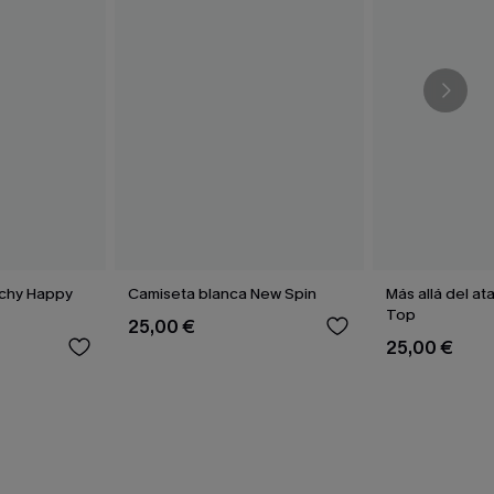
ichy Happy
Camiseta blanca New Spin
Más allá del at
Top
25,00 €
25,00 €