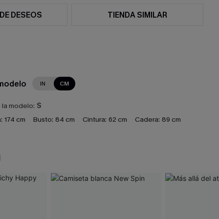
 DE DESEOS
TIENDA SIMILAR
 modelo
IN
CM
e la modelo:
S
:
174 cm
Busto:
84 cm
Cintura:
62 cm
Cadera:
89 cm
N