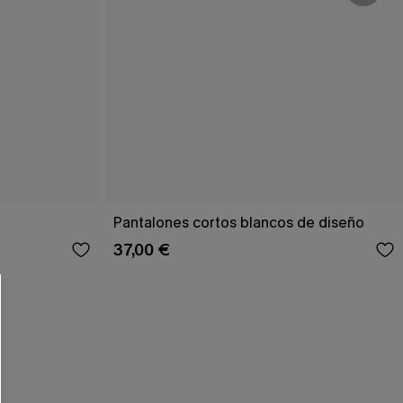
 CUPSHE?
Pantalones cortos blancos de diseño
37,00 €
ompra mínima