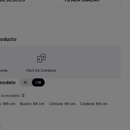
roducto
zante
Fácil De Combinar
 modelo
IN
CM
e la modelo:
S
:
168 cm
Busto:
86 cm
Cintura:
66 cm
Cadera:
86 cm
N