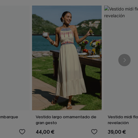
"Embarque
Vestido largo ornamentado de
Vestido midi fl
gran gesto
revelación
44,00 €
39,00 €