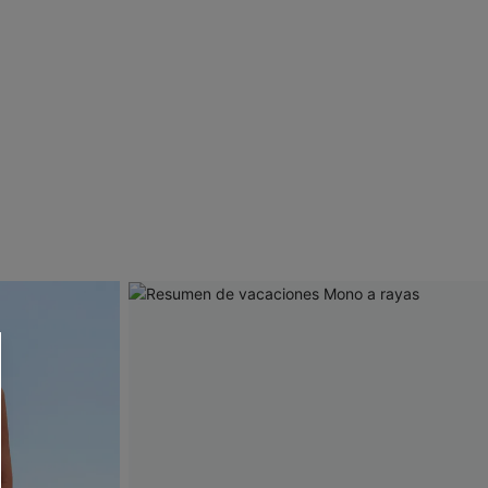
 CUPSHE?
ompra mínima