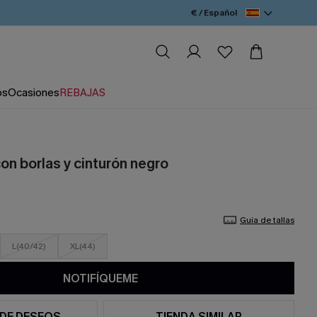
€ / Español
os
Ocasiones
REBAJAS
on borlas y cinturón negro
Guía de tallas
L(40/42)
XL(44)
NOTIFÍQUEME
 DE DESEOS
TIENDA SIMILAR