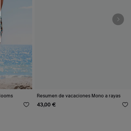
RSE
r este formulario, usted acepta nuestros
acidad
, y además acepta recibir correos
ticos de Cupshe en cualquier momento del
r ninguna compra. Podemos utilizar la
ductos y ofertas adaptados a su perfil.
Blooms
Resumen de vacaciones Mono a rayas
43,00 €