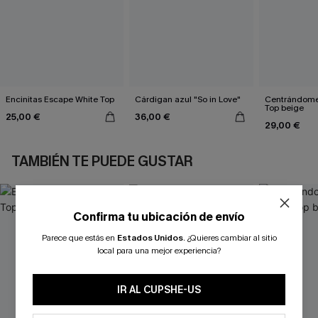
Encinitas Escape White Top
Cárdigan azul "So in Love"
Centrándome
Top beige
25,00 €
36,00 €
29,00 €
TAMBIÉN TE PUEDE GUSTAR
Confirma tu ubicación de envío
Parece que estás en
Estados Unidos
.
¿Quieres cambiar al sitio
local para una mejor experiencia?
IR AL CUPSHE-US