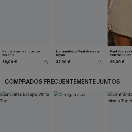
Pantalones blancos de
Lo manifestó Pantalones a
Pantalones c
verano
rayas
Portside Plan
39,00 €
37,00 €
26,00 €
COMPRADOS FRECUENTEMENTE JUNTOS