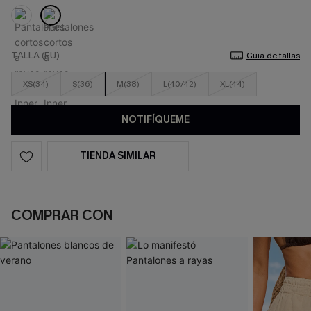
TALLA (EU)
Guía de tallas
XS(34)
S(36)
M(38)
L(40/42)
XL(44)
NOTIFÍQUEME
TIENDA SIMILAR
COMPRAR CON