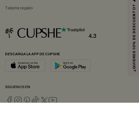
¿QUIERES 10% DE DESCUENTO?
Tarjeta regalo
4.3
DESCARGA LA APP DE CUPSHE
SÍGUENOS EN
© 2026 CUPSHE ESPAÑA