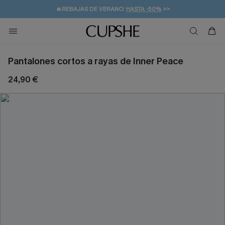
💌¡SUSCRIBIRSE & GANAR -10% EXTRA!
🚚ENVÍO GRATUITO A PARTIR DE 49 € >>
Pantalones cortos a rayas de Inner Peace
24,90 €