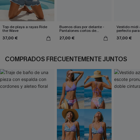
Top de playa a rayas Ride
Buenos días por delante -
Vestido midi 
the Wave
Pantalones cortos de
perfecto para
cobertura Chevron
clima
37,00 €
27,00 €
37,00 €
COMPRADOS FRECUENTEMENTE JUNTOS