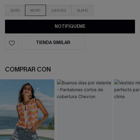
S(36)
M(38)
L(40/42)
XL(44)
NOTIFÍQUEME
TIENDA SIMILAR
COMPRAR CON