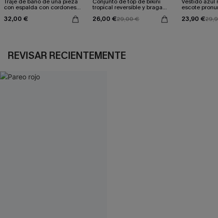
Traje de baño de una pieza
Conjunto de top de bikini
Vestido azul
con espalda con cordones y
tropical reversible y braga
escote pronu
aleteo floral
de talle medio Escaping
cintura anud
32,00 €
26,00 €
23,90 €
29,00 €
29,
REVISAR RECIENTEMENTE