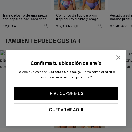
Traje de baño de una pieza
Conjunto de top de bikini
Vestido azul
con espalda con cordones y
tropical reversible y braga
escote pronu
aleteo floral
de talle medio Escaping
cintura anud
32,00 €
26,00 €
23,90 €
29,00 €
29,
TAMBIÉN TE PUEDE GUSTAR
Confirma tu ubicación de envío
Parece que estás en
Estados Unidos
.
¿Quieres cambiar al sitio
local para una mejor experiencia?
IR AL CUPSHE-US
QUEDARME AQUÍ