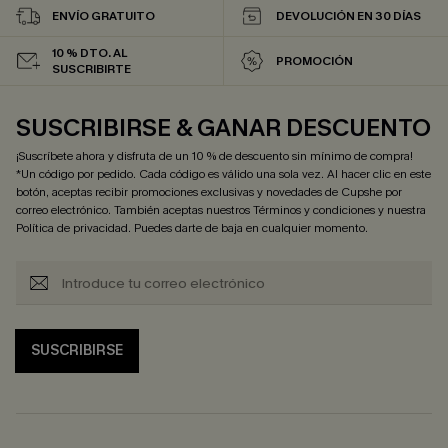
ENVÍO GRATUITO
DEVOLUCIÓN EN 30 DÍAS
10 % DTO. AL
PROMOCIÓN
SUSCRIBIRTE
SUSCRIBIRSE & GANAR DESCUENTO
¡Suscríbete ahora y disfruta de un 10 % de descuento sin mínimo de compra!
*Un código por pedido. Cada código es válido una sola vez. Al hacer clic en este
botón, aceptas recibir promociones exclusivas y novedades de Cupshe por
correo electrónico. También aceptas nuestros
Términos y condiciones
y nuestra
Política de privacidad
. Puedes darte de baja en cualquier momento.
SUSCRIBIRSE