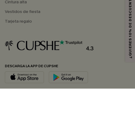
¿QUIERES 10% DE DESCUENTO?
Cintura alta
Vestidos de fiesta
Tarjeta regalo
4.3
DESCARGA LA APP DE CUPSHE
SÍGUENOS EN