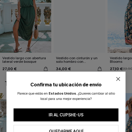
Vestido largo con abertura
Vestido con cinturón y un
Vestido largo 
lateral verde bosque
solo hombro con
Blooms
estampado de hojas
27,00 €
34,00 €
27,10 €
33,9
TAMBIÉN TE PUEDE GUSTAR
Confirma tu ubicación de envío
Parece que estás en
Estados Unidos
.
¿Quieres cambiar al sitio
local para una mejor experiencia?
IR AL CUPSHE-US
QUEDARME AQUÍ