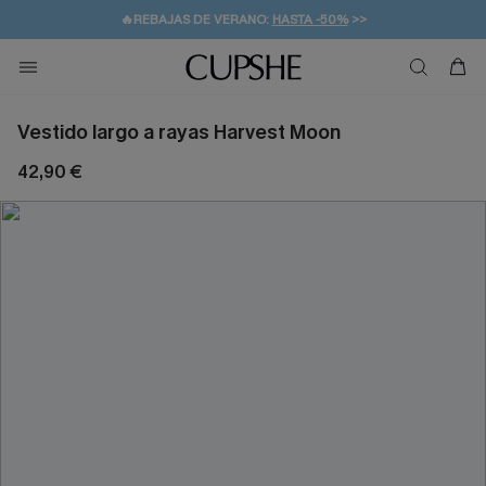
👒PROMOCIÓN DE VERANO:
-10% EN 2 VESTIDOS
>>
🚚ENVÍO GRATUITO A PARTIR DE 49 € >>
💌¡SUSCRIBIRSE & GANAR -10% EXTRA!
Vestido largo a rayas Harvest Moon
42,90 €