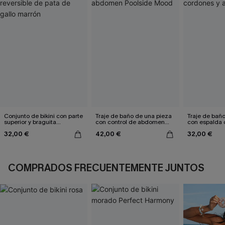
Conjunto de bikini con parte
Traje de baño de una pieza
Traje de bañ
superior y braguita
con control de abdomen
con espalda 
reversible de pata de gallo
Poolside Mood
aleteo floral
32,00 €
42,00 €
32,00 €
marrón
COMPRADOS FRECUENTEMENTE JUNTOS