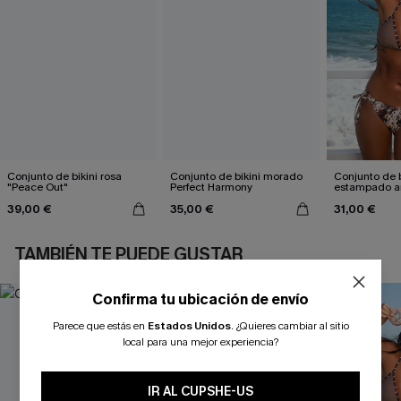
Conjunto de bikini rosa
Conjunto de bikini morado
Conjunto de b
"Peace Out"
Perfect Harmony
estampado a
atractivo
39,00 €
35,00 €
31,00 €
TAMBIÉN TE PUEDE GUSTAR
Confirma tu ubicación de envío
Parece que estás en
Estados Unidos
.
¿Quieres cambiar al sitio
local para una mejor experiencia?
IR AL CUPSHE-US