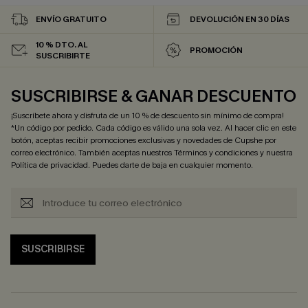
ENVÍO GRATUITO
DEVOLUCIÓN EN 30 DÍAS
10 % DTO. AL
PROMOCIÓN
SUSCRIBIRTE
SUSCRIBIRSE & GANAR DESCUENTO
¡Suscríbete ahora y disfruta de un 10 % de descuento sin mínimo de compra!
*Un código por pedido. Cada código es válido una sola vez. Al hacer clic en este
botón, aceptas recibir promociones exclusivas y novedades de Cupshe por
correo electrónico. También aceptas nuestros
Términos y condiciones
y nuestra
Política de privacidad
. Puedes darte de baja en cualquier momento.
SUSCRIBIRSE