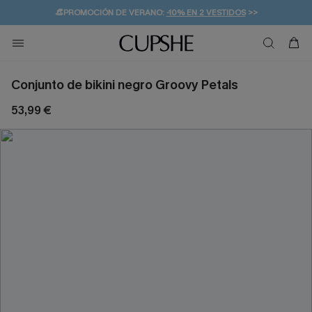
👒PROMOCIÓN DE VERANO:
-10% EN 2 VESTIDOS
>>
🚚ENVÍO GRATUITO A PARTIR DE 49 € >>
💌¡SUSCRIBIRSE & GANAR -10% EXTRA!
Conjunto de bikini negro Groovy Petals
53,99 €