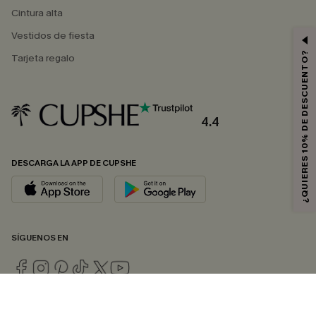
Cintura alta
Vestidos de fiesta
¿QUIERES 10% DE DESCUENTO?
Tarjeta regalo
4.4
DESCARGA LA APP DE CUPSHE
SÍGUENOS EN