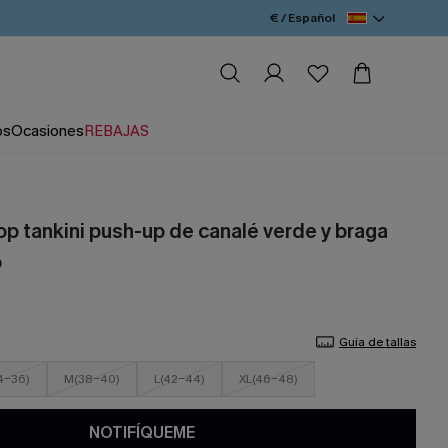
€ / Español
os
Ocasiones
REBAJAS
op tankini push-up de canalé verde y braga
o
Guía de tallas
4-36)
M(38-40)
L(42-44)
XL(46-48)
NOTIFÍQUEME