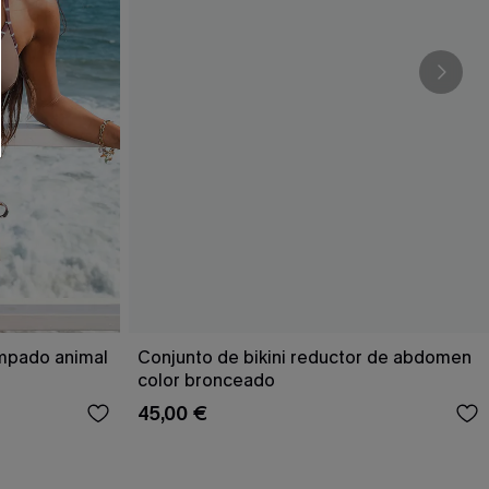
RSE
r este formulario, usted acepta nuestros
acidad
, y además acepta recibir correos
ticos de Cupshe en cualquier momento del
r ninguna compra. Podemos utilizar la
ductos y ofertas adaptados a su perfil.
ampado animal
Conjunto de bikini reductor de abdomen
color bronceado
45,00 €