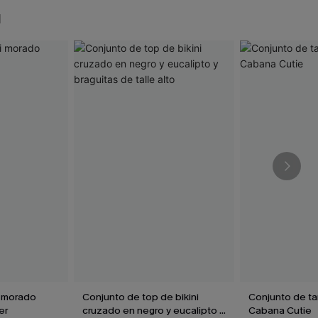
N
i morado
Conjunto de top de bikini
Conjunto de ta
er
cruzado en negro y eucalipto y
Cabana Cutie