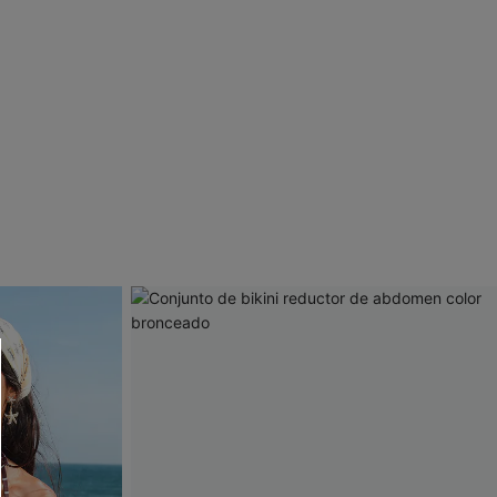
 CUPSHE?
ompra mínima