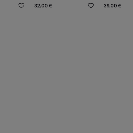
braguitas de talle alto
32,00 €
39,00 €