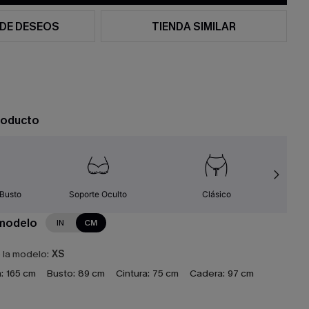
 DE DESEOS
TIENDA SIMILAR
roducto
 Busto
Soporte Oculto
Clásico
 modelo
IN
CM
e la modelo:
XS
:
165 cm
Busto:
89 cm
Cintura:
75 cm
Cadera:
97 cm