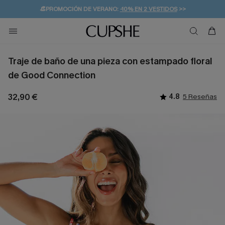
👒PROMOCIÓN DE VERANO:
-10% EN 2 VESTIDOS
>>
🚚ENVÍO GRATUITO A PARTIR DE 49 € >>
💌¡SUSCRIBIRSE & GANAR -10% EXTRA!
Traje de baño de una pieza con estampado floral
de Good Connection
32,90 €
4.8
5 Reseñas