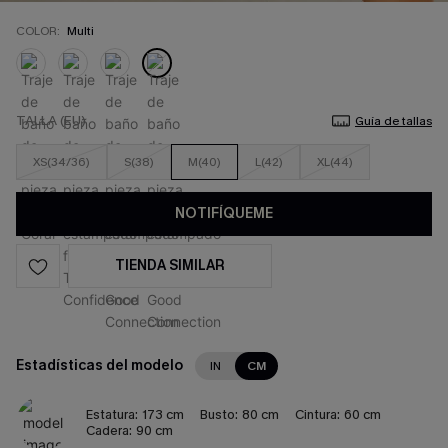
COLOR:
Multi
TALLA (EU)
Guía de tallas
XS(34/36)
S(38)
M(40)
L(42)
XL(44)
NOTIFÍQUEME
TIENDA SIMILAR
Estadísticas del modelo
IN
CM
Estatura:
173 cm
Busto:
80 cm
Cintura:
60 cm
Cadera:
90 cm