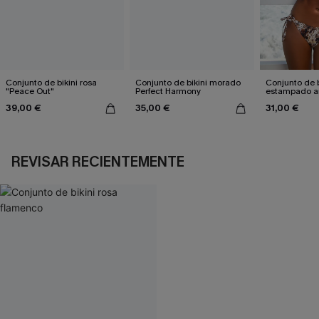
Conjunto de bikini rosa
Conjunto de bikini morado
Conjunto de b
"Peace Out"
Perfect Harmony
estampado a
atractivo
39,00 €
35,00 €
31,00 €
REVISAR RECIENTEMENTE