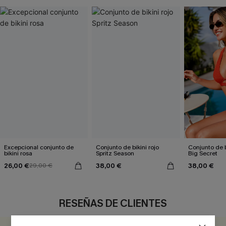
Excepcional conjunto de
Conjunto de bikini rojo
Conjunto de b
bikini rosa
Spritz Season
Big Secret
26,00 €
38,00 €
38,00 €
29,00 €
RESEÑAS DE CLIENTES