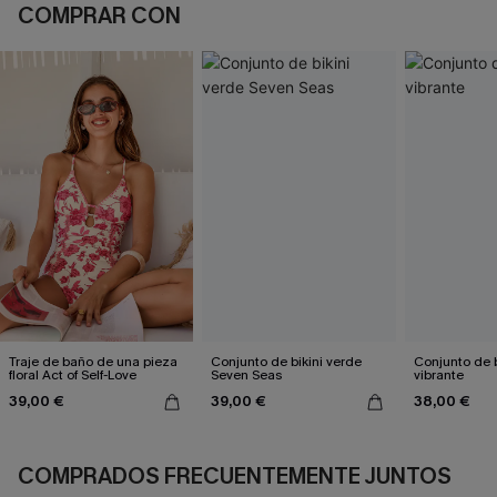
COMPRAR CON
Traje de baño de una pieza
Conjunto de bikini verde
Conjunto de bi
floral Act of Self-Love
Seven Seas
vibrante
39,00 €
39,00 €
38,00 €
COMPRADOS FRECUENTEMENTE JUNTOS