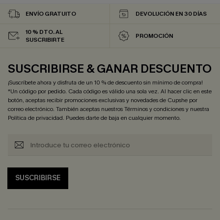
ENVÍO GRATUITO
DEVOLUCIÓN EN 30 DÍAS
10 % DTO. AL
PROMOCIÓN
SUSCRIBIRTE
SUSCRIBIRSE & GANAR DESCUENTO
¡Suscríbete ahora y disfruta de un 10 % de descuento sin mínimo de compra!
*Un código por pedido. Cada código es válido una sola vez. Al hacer clic en este
botón, aceptas recibir promociones exclusivas y novedades de Cupshe por
correo electrónico. También aceptas nuestros
Términos y condiciones
y nuestra
Política de privacidad
. Puedes darte de baja en cualquier momento.
SUSCRIBIRSE