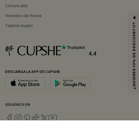
Cintura alta
Vestidos de fiesta
¿QUIERES 10% DE DESCUENTO?
Tarjeta regalo
4.4
DESCARGA LA APP DE CUPSHE
SÍGUENOS EN