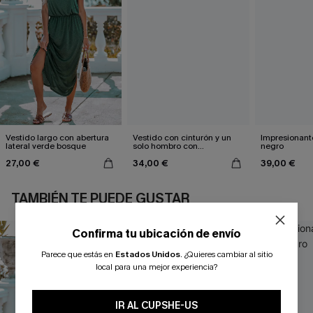
Vestido largo con abertura
Vestido con cinturón y un
Impresionante
lateral verde bosque
solo hombro con
negro
estampado de hojas
27,00 €
34,00 €
39,00 €
TAMBIÉN TE PUEDE GUSTAR
Confirma tu ubicación de envío
Parece que estás en
Estados Unidos
.
¿Quieres cambiar al sitio
local para una mejor experiencia?
IR AL CUPSHE-US