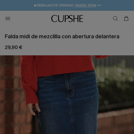
👒PROMOCIÓN DE VERANO:
-10% EN 2 VESTIDOS
>>
🚚ENVÍO GRATUITO A PARTIR DE 49 € >>
💌¡SUSCRIBIRSE & GANAR -10% EXTRA!
Falda midi de mezclilla con abertura delantera
29,90 €