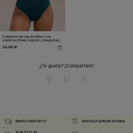
Conjunto de top de bikini con
costuras Deep Lagoon y braguitas
de talle alto
34,90 €
¿Te gusta? ¡Compártelo!
ENVÍO GRATUITO
DEVOLUCIÓN EN 30 DÍAS
10 % DTO. AL