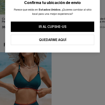
Confirma tu ubicación de envío
Parece que estás en
Estados Unidos
.
¿Quieres cambiar al sitio
local para una mejor experiencia?
Conjunto de bikini morado
Conjunto de bikini rosa
Conjunto de b
Perfect Harmony
"Peace Out"
crema a la 
IR AL CUPSHE-US
35,00 €
39,00 €
33,00 €
37,0
QUEDARME AQUÍ
REVISAR RECIENTEMENTE