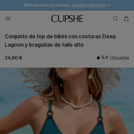
👒PROMOCIÓN DE VERANO:
-10% EN 2 VESTIDOS
>>
🚚ENVÍO GRATUITO A PARTIR DE 49 € >>
💌¡SUSCRIBIRSE & GANAR -10% EXTRA!
Conjunto de top de bikini con costuras Deep
Lagoon y braguitas de talle alto
34,90 €
5.0
1 Reseñas