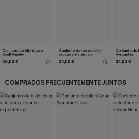
Conjunto de bikini Love
Conjunto de top de bikini
Conjunto de B
Spell Paisley
cruzado en negro y
Preguntes
eucalipto y braguitas de
38,00 €
32,00 €
32,00 €
talle alto
COMPRADOS FRECUENTEMENTE JUNTOS