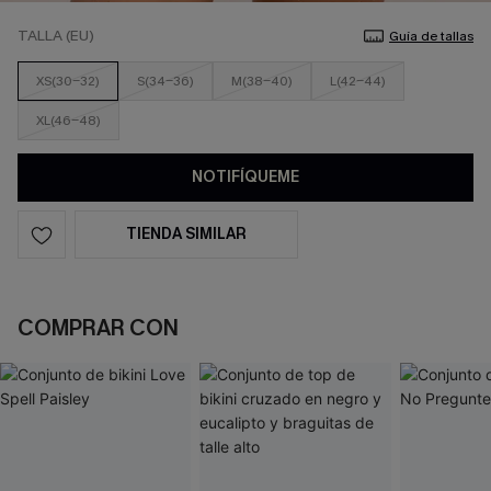
TALLA (EU)
Guía de tallas
XS(30-32)
S(34-36)
M(38-40)
L(42-44)
XL(46-48)
NOTIFÍQUEME
TIENDA SIMILAR
COMPRAR CON