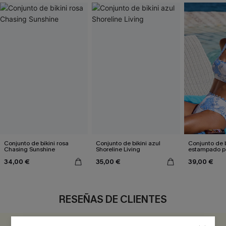
Conjunto de bikini rosa
Conjunto de bikini azul
Conjunto de b
Chasing Sunshine
Shoreline Living
estampado pa
Sunset Suite
34,00 €
35,00 €
39,00 €
RESEÑAS DE CLIENTES