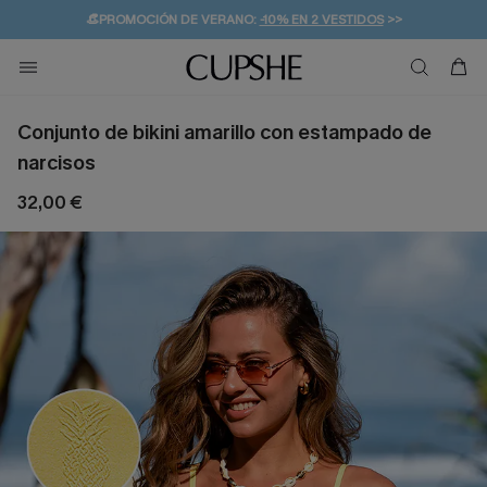
👒PROMOCIÓN DE VERANO:
-10% EN 2 VESTIDOS
>>
🚚ENVÍO GRATUITO A PARTIR DE 49 € >>
💌¡SUSCRIBIRSE & GANAR -10% EXTRA!
Conjunto de bikini amarillo con estampado de
narcisos
32,00 €