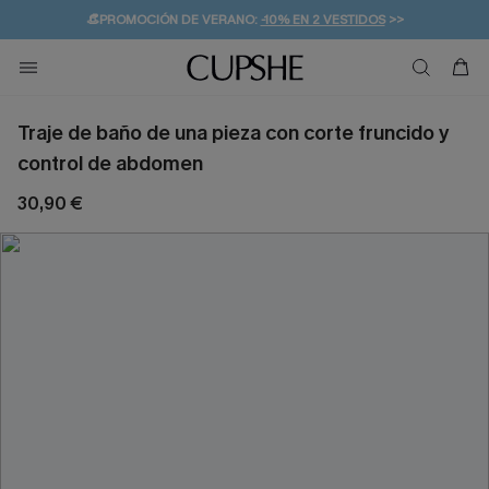
👒PROMOCIÓN DE VERANO:
-10% EN 2 VESTIDOS
>>
🚚ENVÍO GRATUITO A PARTIR DE 49 € >>
💌¡SUSCRIBIRSE & GANAR -10% EXTRA!
Traje de baño de una pieza con corte fruncido y
control de abdomen
30,90 €