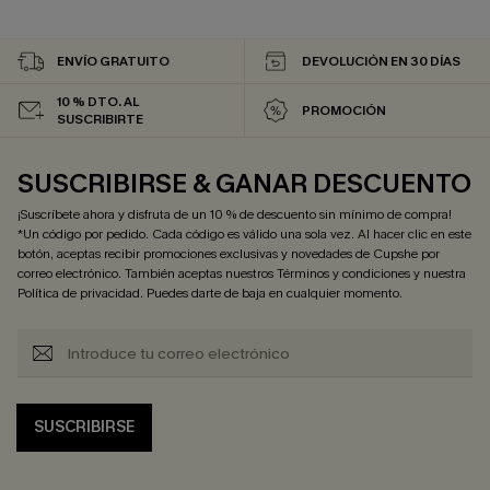
ENVÍO GRATUITO
DEVOLUCIÓN EN 30 DÍAS
10 % DTO. AL
PROMOCIÓN
SUSCRIBIRTE
SUSCRIBIRSE & GANAR DESCUENTO
¡Suscríbete ahora y disfruta de un 10 % de descuento sin mínimo de compra!
*Un código por pedido. Cada código es válido una sola vez. Al hacer clic en este
botón, aceptas recibir promociones exclusivas y novedades de Cupshe por
correo electrónico. También aceptas nuestros
Términos y condiciones
y nuestra
Política de privacidad
. Puedes darte de baja en cualquier momento.
SUSCRIBIRSE